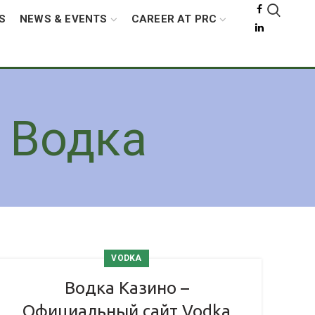
S
NEWS & EVENTS
CAREER AT PRC
о Водка
VODKA
Водка Казино –
Официальный сайт Vodka