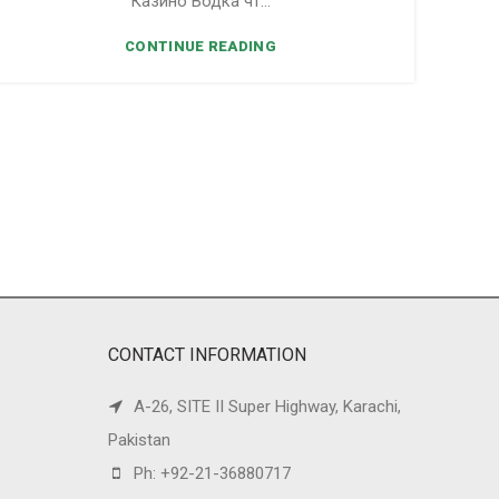
Казино Водка чт...
CONTINUE READING
CONTACT INFORMATION
A-26, SITE II Super Highway, Karachi,
Pakistan
Ph: +92-21-36880717