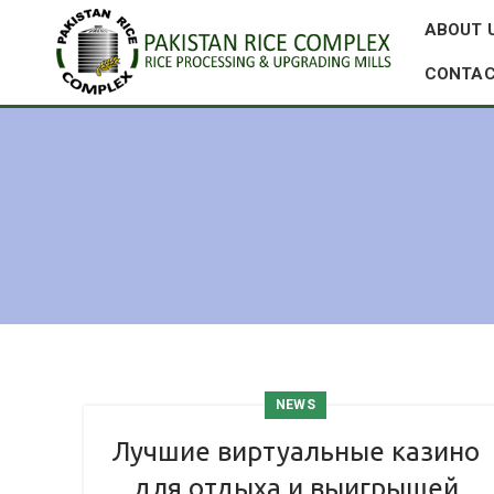
ABOUT 
CONTAC
NEWS
Лучшие виртуальные казино
для отдыха и выигрышей