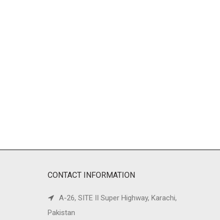
CONTACT INFORMATION
A-26, SITE II Super Highway, Karachi,
Pakistan