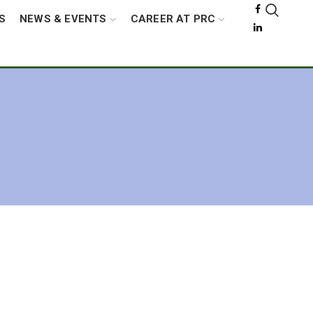
S
NEWS & EVENTS
CAREER AT PRC