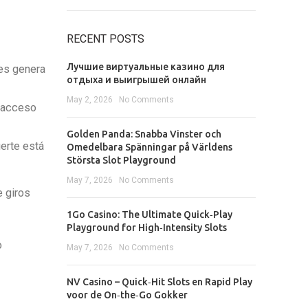
RECENT POSTS
Лучшие виртуальные казино для
es genera
отдыха и выигрышей онлайн
May 2, 2026
No Comments
n acceso
Golden Panda: Snabba Vinster och
erte está
Omedelbara Spänningar på Världens
Största Slot Playground
May 7, 2026
No Comments
e giros
1Go Casino: The Ultimate Quick‑Play
Playground for High‑Intensity Slots
o
May 7, 2026
No Comments
NV Casino – Quick‑Hit Slots en Rapid Play
voor de On‑the‑Go Gokker