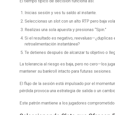
El tiempo típico de decisión funciona así:
Inicias sesión y ves tu saldo al instante.
Seleccionas un slot con un alto RTP pero baja vol
Realizas una sola apuesta y presionas “Spin.”
Si el resultado es negativo, reevaluas—¿duplicas 
retroalimentación instantánea?
Te detienes después de alcanzar tu objetivo o ll
La tolerancia al riesgo es baja, pero no cero—los j
mantener su bankroll intacto para futuras sesiones.
El flujo de la sesión está impulsado por el momentum
pérdida provoca una estrategia de salida o un cambio 
Este patrón mantiene a los jugadores comprometidos 