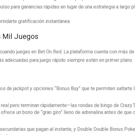
o para ganancias rápidas en lugar de una estrategia a largo p
indarte gratificación instantánea.
s Mil Juegos
 cuando juegas en Bet On Red. La plataforma cuenta con más de
más adecuadas para juego rápido siempre estén en primer plano.
 de jackpot y opciones “Bonus Buy” que te permiten saltarte l
 real pero terminan rápidamente—las rondas de bingo de Crazy 
frece un bono de “gran giro” lleno de adrenalina antes de que
ecundarias que pagan al instante, y Double Double Bonus Pok