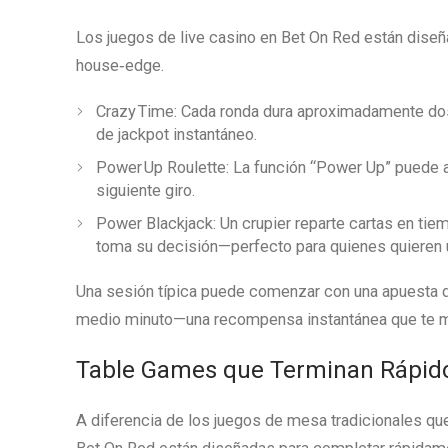
Los juegos de live casino en Bet On Red están dise
house‑edge.
Crazy Time:
Cada ronda dura aproximadamente dos 
de jackpot instantáneo.
Power Up Roulette:
La función “Power Up” puede a
siguiente giro.
Power Blackjack:
Un crupier reparte cartas en tie
toma su decisión—perfecto para quienes quieren u
Una sesión típica puede comenzar con una apuesta d
medio minuto—una recompensa instantánea que te ma
Table Games que Terminan Rápid
A diferencia de los juegos de mesa tradicionales q