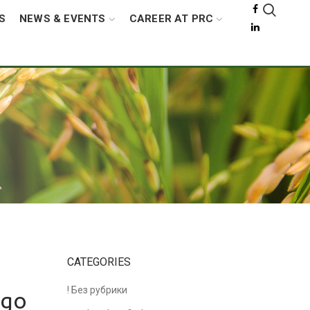
S
NEWS & EVENTS
CAREER AT PRC
s
CATEGORIES
! Без рубрики
ego