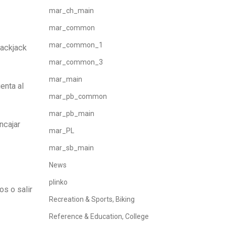
mar_ch_main
mar_common
mar_common_1
lackjack
mar_common_3
mar_main
enta al
mar_pb_common
mar_pb_main
ncajar
mar_PL
mar_sb_main
News
plinko
os o salir
Recreation & Sports, Biking
Reference & Education, College