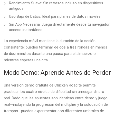
Rendimiento Suave:
Sin retrasos incluso en dispositivos
antiguos.
Uso Bajo de Datos:
Ideal para planes de datos móviles.
Sin App Necesaria:
Juega directamente desde tu navegador;
acceso instantáneo.
La experiencia móvil mantiene la duración de la sesión
consistente: puedes terminar de dos a tres rondas en menos
de diez minutos durante una pausa para el almuerzo o
mientras esperas una cita.
Modo Demo: Aprende Antes de Perder
Una versión demo gratuita de Chicken Road te permite
practicar los cuatro niveles de dificultad sin arriesgar dinero
real. Dado que las apuestas son idénticas entre demo y juego
real—incluyendo la progresión del multiplier y la colocación de
trampas—puedes experimentar con diferentes umbrales de