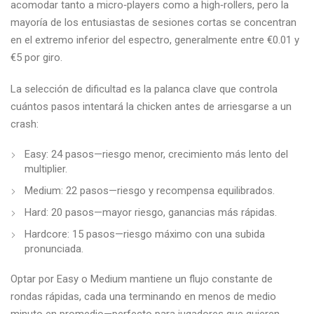
acomodar tanto a micro‑players como a high‑rollers, pero la
mayoría de los entusiastas de sesiones cortas se concentran
en el extremo inferior del espectro, generalmente entre €0.01 y
€5 por giro.
La selección de dificultad es la palanca clave que controla
cuántos pasos intentará la chicken antes de arriesgarse a un
crash:
Easy:
24 pasos—riesgo menor, crecimiento más lento del
multiplier.
Medium:
22 pasos—riesgo y recompensa equilibrados.
Hard:
20 pasos—mayor riesgo, ganancias más rápidas.
Hardcore:
15 pasos—riesgo máximo con una subida
pronunciada.
Optar por Easy o Medium mantiene un flujo constante de
rondas rápidas, cada una terminando en menos de medio