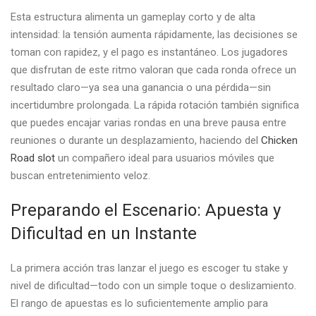
Esta estructura alimenta un gameplay corto y de alta
intensidad: la tensión aumenta rápidamente, las decisiones se
toman con rapidez, y el pago es instantáneo. Los jugadores
que disfrutan de este ritmo valoran que cada ronda ofrece un
resultado claro—ya sea una ganancia o una pérdida—sin
incertidumbre prolongada. La rápida rotación también significa
que puedes encajar varias rondas en una breve pausa entre
reuniones o durante un desplazamiento, haciendo del
Chicken
Road slot
un compañero ideal para usuarios móviles que
buscan entretenimiento veloz.
Preparando el Escenario: Apuesta y
Dificultad en un Instante
La primera acción tras lanzar el juego es escoger tu stake y
nivel de dificultad—todo con un simple toque o deslizamiento.
El rango de apuestas es lo suficientemente amplio para