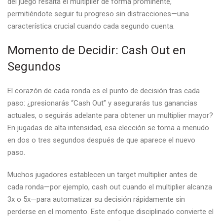
del juego resalta el multiplier de forma prominente,
permitiéndote seguir tu progreso sin distracciones—una
característica crucial cuando cada segundo cuenta.
Momento de Decidir: Cash Out en
Segundos
El corazón de cada ronda es el punto de decisión tras cada
paso: ¿presionarás “Cash Out” y asegurarás tus ganancias
actuales, o seguirás adelante para obtener un multiplier mayor?
En jugadas de alta intensidad, esa elección se toma a menudo
en dos o tres segundos después de que aparece el nuevo
paso.
Muchos jugadores establecen un target multiplier antes de
cada ronda—por ejemplo, cash out cuando el multiplier alcanza
3x o 5x—para automatizar su decisión rápidamente sin
perderse en el momento. Este enfoque disciplinado convierte el