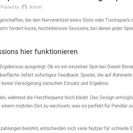
Posted by
Admin
 geschaffen, die den Nervenkitzel eines Slots oder Tischspiels 
rm fördert kurze, hochintensive Sessions, bei denen jeder Spin
sions hier funktionieren
 Ergebnisse ausgelegt. Ob es ein einzelner Spin bei Sweet Bona
erfläche liefert sofortiges Feedback. Spieler, die auf Adrenalin
bt keine Verzögerung zwischen Einsatz und Ergebnis.
n, während die Herzfrequenz hoch bleibt. Das Design ermögli
 einem mobilen Slot zu wechseln, was es perfekt für Pendler o
ahlungen belohnt, entscheiden sich viele Nutzer für schnelle 