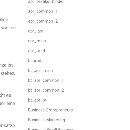
apr_breakoutfinder
apr_common_1
ohne
apr_common_2
 wie ein
apr_lgbt
apr_main
apr_prod
bt prod
nza ist
bt_,apr_main
 stehen,
bt_apr_common_1
bt_apr_common_2
cht es
bt_apr_pt
der eine
Business, Entrepreneurs
Business, Marketing
Einsätze
Business, Small Business