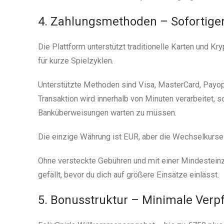
4. Zahlungsmethoden – Sofortiger
Die Plattform unterstützt traditionelle Karten und K
für kurze Spielzyklen.
Unterstützte Methoden sind Visa, MasterCard, Payo
Transaktion wird innerhalb von Minuten verarbeitet, s
Banküberweisungen warten zu müssen.
Die einzige Währung ist EUR, aber die Wechselkurse
Ohne versteckte Gebühren und mit einer Mindesteinza
gefällt, bevor du dich auf größere Einsätze einlässt.
5. Bonusstruktur – Minimale Verp