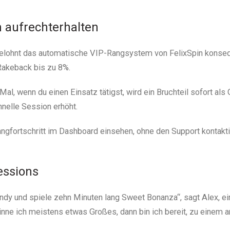
 aufrechterhalten
belohnt das automatische VIP-Rangsystem von FelixSpin konse
Rakeback bis zu 8%.
l, wenn du einen Einsatz tätigst, wird ein Bruchteil sofort als
hnelle Session erhöht.
angfortschritt im Dashboard einsehen, ohne den Support kontakt
essions
dy und spiele zehn Minuten lang Sweet Bonanza“, sagt Alex, ei
ne ich meistens etwas Großes, dann bin ich bereit, zu einem 