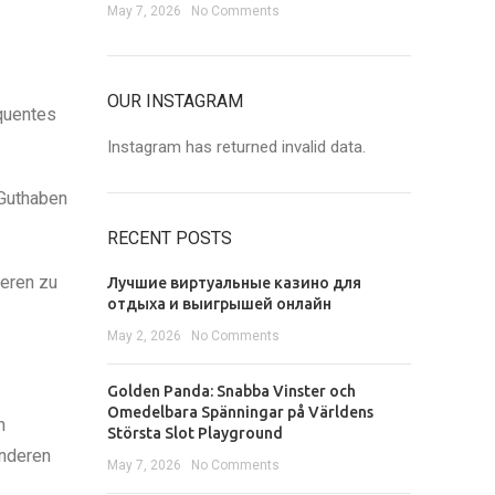
May 7, 2026
No Comments
OUR INSTAGRAM
quentes
Instagram has returned invalid data.
 Guthaben
RECENT POSTS
ieren zu
Лучшие виртуальные казино для
отдыха и выигрышей онлайн
May 2, 2026
No Comments
Golden Panda: Snabba Vinster och
Omedelbara Spänningar på Världens
n
Största Slot Playground
anderen
May 7, 2026
No Comments