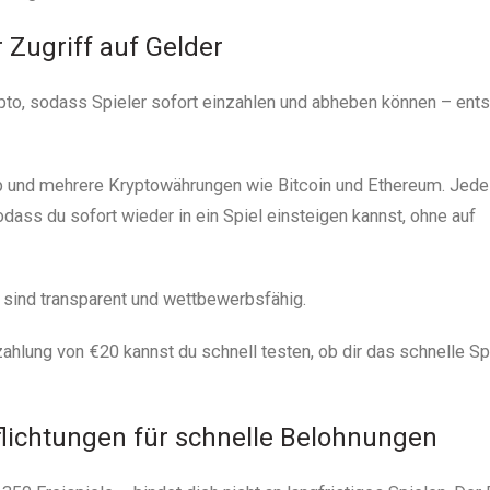
 Zugriff auf Gelder
rypto, sodass Spieler sofort einzahlen und abheben können – en
p und mehrere Kryptowährungen wie Bitcoin und Ethereum. Jede
odass du sofort wieder in ein Spiel einsteigen kannst, ohne auf
 sind transparent und wettbewerbsfähig.
hlung von €20 kannst du schnell testen, ob dir das schnelle Sp
flichtungen für schnelle Belohnungen