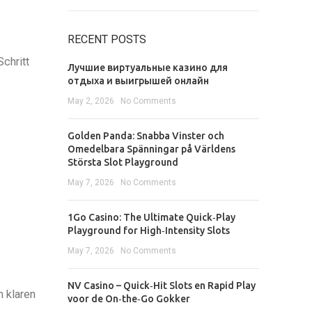
RECENT POSTS
chritt
Лучшие виртуальные казино для
отдыха и выигрышей онлайн
May 2, 2026
No Comments
Golden Panda: Snabba Vinster och
Omedelbara Spänningar på Världens
Största Slot Playground
May 7, 2026
No Comments
1Go Casino: The Ultimate Quick‑Play
Playground for High‑Intensity Slots
May 7, 2026
No Comments
NV Casino – Quick‑Hit Slots en Rapid Play
m klaren
voor de On‑the‑Go Gokker