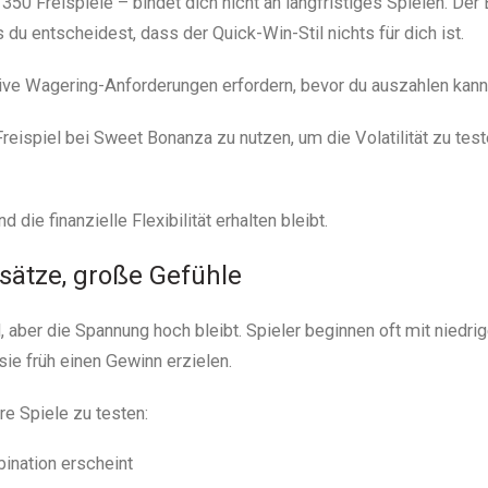
50 Freispiele – bindet dich nicht an langfristiges Spielen. Der
du entscheidest, dass der Quick-Win-Stil nichts für dich ist.
ive Wagering-Anforderungen erfordern, bevor du auszahlen kann
reispiel bei Sweet Bonanza zu nutzen, um die Volatilität zu test
die finanzielle Flexibilität erhalten bleibt.
sätze, große Gefühle
, aber die Spannung hoch bleibt. Spieler beginnen oft mit niedri
sie früh einen Gewinn erzielen.
re Spiele zu testen:
ination erscheint