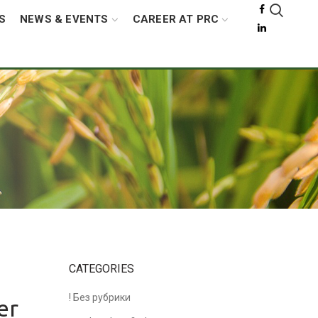
S
NEWS & EVENTS
CAREER AT PRC
s
CATEGORIES
! Без рубрики
er