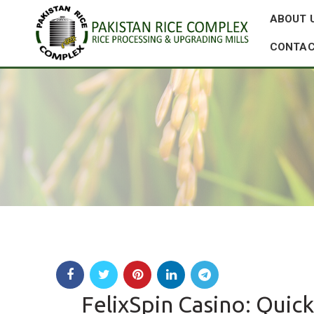
ABOUT 
CONTAC
FelixSpin Casino: Quic