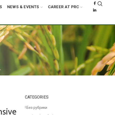
S
NEWS & EVENTS
CAREER AT PRC
s
CATEGORIES
! Без рубрики
nsive