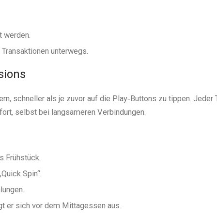
t werden.
 Transaktionen unterwegs.
sions
n, schneller als je zuvor auf die Play‑Buttons zu tippen. Jeder 
ofort, selbst bei langsameren Verbindungen.
s Frühstück.
„Quick Spin“.
lungen.
gt er sich vor dem Mittagessen aus.