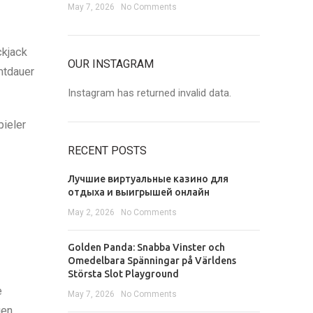
May 7, 2026
No Comments
ckjack
OUR INSTAGRAM
mtdauer
Instagram has returned invalid data.
pieler
RECENT POSTS
Лучшие виртуальные казино для
отдыха и выигрышей онлайн
May 2, 2026
No Comments
Golden Panda: Snabba Vinster och
Omedelbara Spänningar på Världens
Största Slot Playground
e
May 7, 2026
No Comments
gen