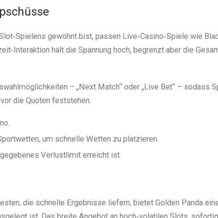
ppschüsse
lot‑Spielens gewöhnt bist, passen Live‑Casino‑Spiele wie Bla
zeit‑Interaktion hält die Spannung hoch, begrenzt aber die Gesa
uswahlmöglichkeiten – „Next Match“ oder „Live Bet“ – sodass S
vor die Quoten feststehen.
no.
portwetten, um schnelle Wetten zu platzieren.
egebenes Verlustlimit erreicht ist.
testen, die schnelle Ergebnisse liefern, bietet Golden Panda ein
elegt ist. Das breite Angebot an hoch‑volatilen Slots, soforti