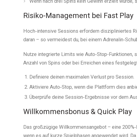
Wenn nach drei Spins kein Gewinn erzielt wurde, 
Risiko-Management bei Fast Play
Hoch‑intensive Sessions erfordern diszipliniertes R
daran – so vermeidest du, bei einem Adrenalin‑Schub
Nutze integrierte Limits wie Auto‑Stop-Funktionen,
Anzahl von Spins oder bei Erreichen eines festgelegt
Definiere deinen maximalen Verlust pro Session.
Aktiviere Auto‑Stop, wenn die Plattform dies anbie
Überprüfe deine Session‑Ergebnisse vor dem Au
Willkommensbonus & Quick Play
Das großzügige Willkommensangebot – eine 200%‑Ma
wenn es auf kurze Spielphasen angewendet wird. Da d