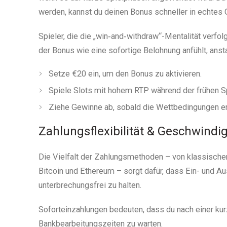
werden, kannst du deinen Bonus schneller in echtes
Spieler, die die „win‑and‑withdraw“-Mentalität verfo
der Bonus wie eine sofortige Belohnung anfühlt, anstat
Setze €20 ein, um den Bonus zu aktivieren.
Spiele Slots mit hohem RTP während der frühen S
Ziehe Gewinne ab, sobald die Wettbedingungen erf
Zahlungsflexibilität & Geschwindig
Die Vielfalt der Zahlungsmethoden – von klassische
Bitcoin und Ethereum – sorgt dafür, dass Ein- und A
unterbrechungsfrei zu halten.
Soforteinzahlungen bedeuten, dass du nach einer kur
Bankbearbeitungszeiten zu warten.