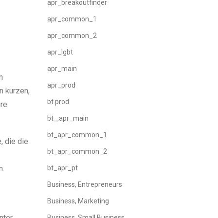
apr_breakoutfinder
apr_common_1
apr_common_2
apr_lgbt
apr_main
n
apr_prod
n kurzen,
bt prod
hre
bt_,apr_main
bt_apr_common_1
 die die
bt_apr_common_2
n.
bt_apr_pt
Business, Entrepreneurs
Business, Marketing
nter
Business, Small Business