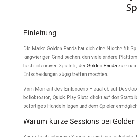
Sp
Einleitung
Die Marke Golden Panda hat sich eine Nische für Spi
langwierigen Grind suchen, den viele andere Plattfor
hoch‑intensiven Spielstil, der
Golden Panda
zu einem 
Entscheidungen zügig treffen möchten.
Vom Moment des Einloggens – egal ob auf Desktop o
beliebtesten, Quick‑Play Slots direkt auf den Startbi
sofortiges Handeln legen und dem Spieler ermöglich
Warum kurze Sessions bei Golden
Kurze, hoch‑intensive Sessions sind eine natürliche E