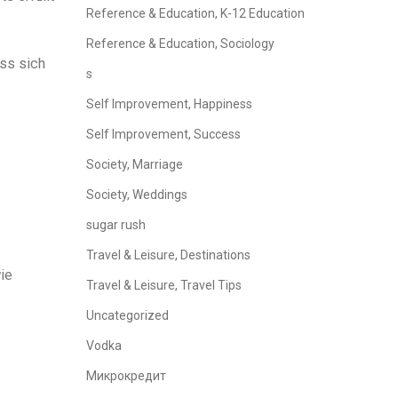
Reference & Education, K-12 Education
Reference & Education, Sociology
ass sich
s
Self Improvement, Happiness
Self Improvement, Success
Society, Marriage
Society, Weddings
sugar rush
Travel & Leisure, Destinations
ie
Travel & Leisure, Travel Tips
Uncategorized
Vodka
Микрокредит