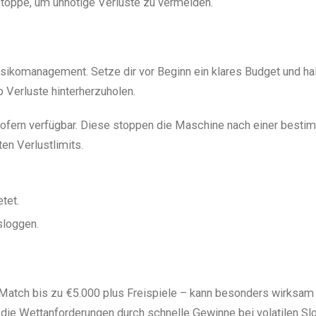
stoppe, um unnötige Verluste zu vermeiden.
isikomanagement. Setze dir vor Beginn ein klares Budget und hal
 Verluste hinterherzuholen.
 sofern verfügbar. Diese stoppen die Maschine nach einer besti
en Verlustlimits.
tet.
sloggen.
tch bis zu €5.000 plus Freispiele – kann besonders wirksam 
ie Wettanforderungen durch schnelle Gewinne bei volatilen Slot