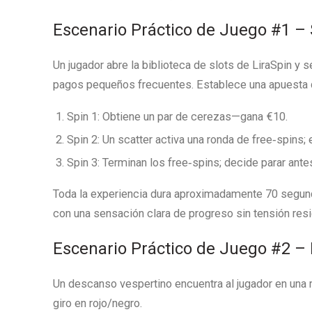
Escenario Práctico de Juego #1 – S
Un jugador abre la biblioteca de slots de LiraSpin y s
pagos pequeños frecuentes. Establece una apuesta d
Spin 1:
Obtiene un par de cerezas—gana €10.
Spin 2:
Un scatter activa una ronda de free‑spins; e
Spin 3:
Terminan los free‑spins; decide parar ante
Toda la experiencia dura aproximadamente 70 segundo
con una sensación clara de progreso sin tensión resi
Escenario Práctico de Juego #2 –
Un descanso vespertino encuentra al jugador en una 
giro en rojo/negro.