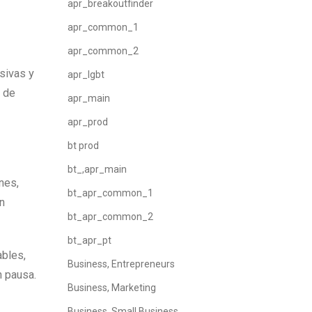
apr_breakoutfinder
apr_common_1
apr_common_2
sivas y
apr_lgbt
a de
apr_main
apr_prod
bt prod
bt_,apr_main
nes,
bt_apr_common_1
n
bt_apr_common_2
bt_apr_pt
ables,
Business, Entrepreneurs
n pausa.
Business, Marketing
Business, Small Business