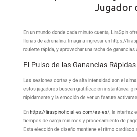
Jugador 
En un mundo donde cada minuto cuenta, LiraSpin ofr
llenas de adrenalina. Imagina ingresar en https://lir
roulette rápida, y aprovechar una racha de ganancias a
El Pulso de las Ganancias Rápidas
Las sesiones cortas y de alta intensidad son el alm
estos jugadores buscan gratificación instantánea: g
rápidamente y la emoción de ver un feature activarse
En
https://liraspinoficial-es.com/es-es/
, la interfa
tiempos de carga mínimos y procesamiento de pagos 
Esta elección de diseño mantiene el ritmo cardíaco a