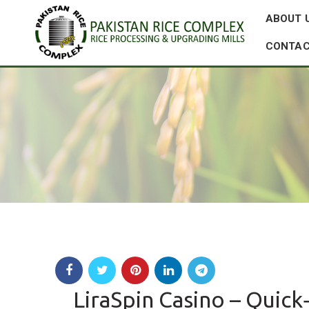
ABOUT 
CONTAC
LiraSpin Casino – Quick‑