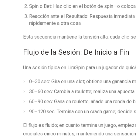
Spin o Bet:
Haz clic en el botón de spin—o coloca
Reacción ante el Resultado:
Respuesta inmediata 
rápidamente a otra cosa.
Esta secuencia mantiene la tensión alta; cada clic 
Flujo de la Sesión: De Inicio a Fin
Una sesión típica en LiraSpin para un jugador de quick
0–30 sec:
Gira en una slot; obtiene una ganancia 
30–60 sec:
Cambia a roulette; realiza una apuesta 
60–90 sec:
Gana en roulette; añade una ronda de bo
90–120 sec:
Termina con un crash game; decide si
El flujo es fluido; en cuanto termina un juego, empie
cruciales cinco minutos, manteniendo una sensación 