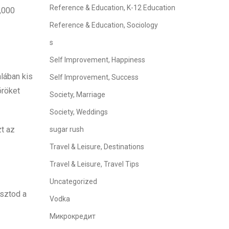
Reference & Education, K-12 Education
,000
Reference & Education, Sociology
s
Self Improvement, Happiness
alában kis
Self Improvement, Success
öröket
Society, Marriage
Society, Weddings
t az
sugar rush
Travel & Leisure, Destinations
Travel & Leisure, Travel Tips
Uncategorized
asztod a
Vodka
Микрокредит