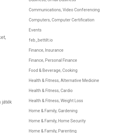
Communications, Video Conferencing
Computers, Computer Certification
Events
et,
feb_bettilt.io
Finance, Insurance
Finance, Personal Finance
Food & Beverage, Cooking
Health & Fitness, Alternative Medicine
Health & Fitness, Cardio
Health & Fitness, Weight Loss
 játék
Home & Family, Gardening
Home & Family, Home Security
Home & Family, Parenting