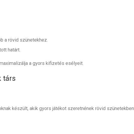
bb a rövid szünetekhez.
ott határt.
ximalizálja a gyors kifizetés esélyeit.
k társ
zoknak készült, akik gyors játékot szeretnének rövid szünetekb