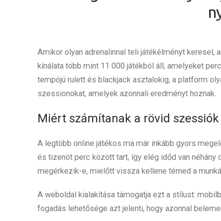
n
Amikor olyan adrenalinnal teli játékélményt keresel
kínálata több mint 11 000 játékból áll, amelyeket pe
tempójú rulett és blackjack asztalokig, a platform oly
szessionokat, amelyek azonnali eredményt hoznak.
Miért számítanak a rövid szessiók
A legtöbb online játékos ma már inkább gyors megelé
és tizenöt perc között tart, így elég időd van néhány
megérkezik-e, mielőtt vissza kellene térned a munk
A weboldal kialakítása támogatja ezt a stílust: mobilb
fogadás lehetősége azt jelenti, hogy azonnal beleme