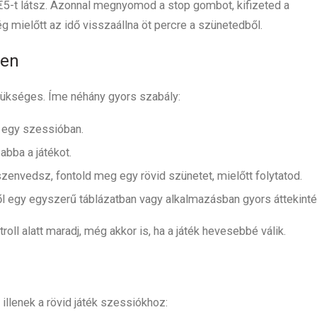
5-t látsz. Azonnal megnyomod a stop gombot, kifizeted a
mielőtt az idő visszaállna öt percre a szünetedből.
ben
zükséges. Íme néhány gyors szabály:
 egy szessióban.
abba a játékot.
nvedsz, fontold meg egy rövid szünetet, mielőtt folytatod.
l egy egyszerű táblázatban vagy alkalmazásban gyors áttekint
oll alatt maradj, még akkor is, ha a játék hevesebbé válik.
illenek a rövid játék szessiókhoz: