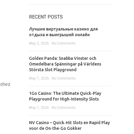
RECENT POSTS
Лучшие виртуальные казино для
отдыха и выигрышей онлайн
May 2, 2026
No Comments
Golden Panda: Snabba Vinster och
Omedelbara Spänningar på Världens
Största Slot Playground
May 7, 2026
No Comments
éshez.
1Go Casino: The Ultimate Quick‑Play
Playground for High‑Intensity Slots
May 7, 2026
No Comments
NV Casino – Quick‑Hit Slots en Rapid Play
voor de On‑the‑Go Gokker