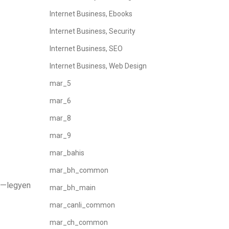
Internet Business, Ebooks
Internet Business, Security
Internet Business, SEO
Internet Business, Web Design
mar_5
mar_6
mar_8
mar_9
mar_bahis
mar_bh_common
en—legyen
mar_bh_main
mar_canli_common
mar_ch_common