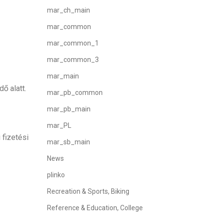
mar_ch_main
mar_common
mar_common_1
mar_common_3
mar_main
ő alatt.
mar_pb_common
mar_pb_main
mar_PL
 fizetési
mar_sb_main
News
plinko
Recreation & Sports, Biking
Reference & Education, College