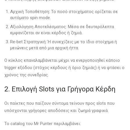
Αρχική Τοποθέτηση:
Το ποσό στοιχήματος ορίζεται σε
αυτόματο spin mode.
Αξιολόγηση Αποτελέσματος:
Μέσα σε δευτερόλεπτα
εμφανίζεται αν είναι κέρδος ή ζημιά.
Re‑bet Στρατηγική:
Ή συνεχίζεις με το ίδιο στοίχημα ή
μειώνεις μετά από μια αρχική ήττα.
Ο κύκλος επαναλαμβάνεται μέχρι να ενεργοποιηθεί κάποιο
trigger εξόδου (στόχος κέρδους ή όριο ζημιάς) ή να φτάσει ο
χρόνος της συνεδρίας.
2. Επιλογή Slots για Γρήγορα Κέρδη
Οι παίκτες που παίζουν σύντομα τείνουν προς slots που
υπόσχονται γρήγορες αποδόσεις και ζωηρά γραφικά.
Το catalog του Mr Punter περιλαμβάνει: