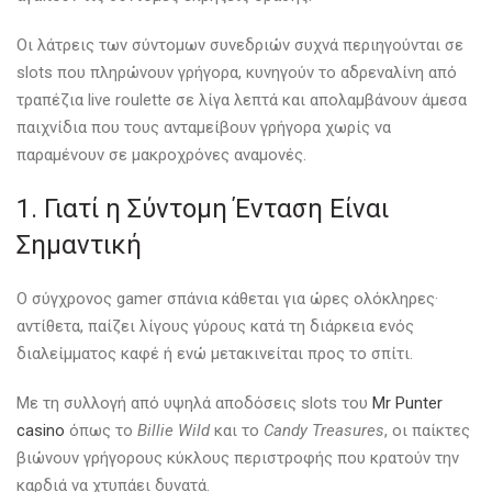
Οι λάτρεις των σύντομων συνεδριών συχνά περιηγούνται σε
slots που πληρώνουν γρήγορα, κυνηγούν το αδρεναλίνη από
τραπέζια live roulette σε λίγα λεπτά και απολαμβάνουν άμεσα
παιχνίδια που τους ανταμείβουν γρήγορα χωρίς να
παραμένουν σε μακροχρόνες αναμονές.
1. Γιατί η Σύντομη Ένταση Είναι
Σημαντική
Ο σύγχρονος gamer σπάνια κάθεται για ώρες ολόκληρες·
αντίθετα, παίζει λίγους γύρους κατά τη διάρκεια ενός
διαλείμματος καφέ ή ενώ μετακινείται προς το σπίτι.
Με τη συλλογή από υψηλά αποδόσεις slots του
Mr Punter
casino
όπως το
Billie Wild
και το
Candy Treasures
, οι παίκτες
βιώνουν γρήγορους κύκλους περιστροφής που κρατούν την
καρδιά να χτυπάει δυνατά.