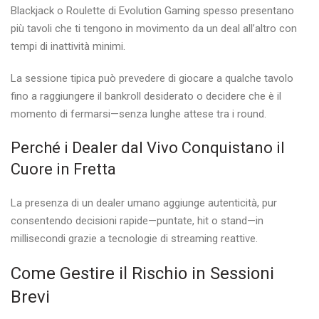
Blackjack o Roulette di Evolution Gaming spesso presentano
più tavoli che ti tengono in movimento da un deal all’altro con
tempi di inattività minimi.
La sessione tipica può prevedere di giocare a qualche tavolo
fino a raggiungere il bankroll desiderato o decidere che è il
momento di fermarsi—senza lunghe attese tra i round.
Perché i Dealer dal Vivo Conquistano il
Cuore in Fretta
La presenza di un dealer umano aggiunge autenticità, pur
consentendo decisioni rapide—puntate, hit o stand—in
millisecondi grazie a tecnologie di streaming reattive.
Come Gestire il Rischio in Sessioni
Brevi