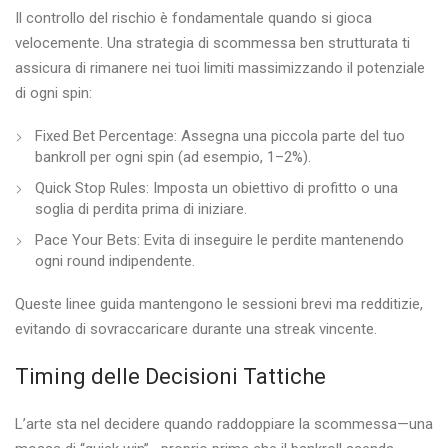
Il controllo del rischio è fondamentale quando si gioca
velocemente. Una strategia di scommessa ben strutturata ti
assicura di rimanere nei tuoi limiti massimizzando il potenziale
di ogni spin:
Fixed Bet Percentage:
Assegna una piccola parte del tuo
bankroll per ogni spin (ad esempio, 1–2%).
Quick Stop Rules:
Imposta un obiettivo di profitto o una
soglia di perdita prima di iniziare.
Pace Your Bets:
Evita di inseguire le perdite mantenendo
ogni round indipendente.
Queste linee guida mantengono le sessioni brevi ma redditizie,
evitando di sovraccaricare durante una streak vincente.
Timing delle Decisioni Tattiche
L’arte sta nel decidere quando raddoppiare la scommessa—una