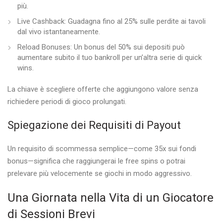
più.
Live Cashback:
Guadagna fino al 25% sulle perdite ai tavoli
dal vivo istantaneamente.
Reload Bonuses:
Un bonus del 50% sui depositi può
aumentare subito il tuo bankroll per un’altra serie di quick
wins.
La chiave è scegliere offerte che aggiungono valore senza
richiedere periodi di gioco prolungati.
Spiegazione dei Requisiti di Payout
Un requisito di scommessa semplice—come 35x sui fondi
bonus—significa che raggiungerai le free spins o potrai
prelevare più velocemente se giochi in modo aggressivo.
Una Giornata nella Vita di un Giocatore
di Sessioni Brevi