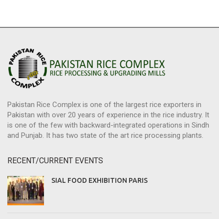
Pakistan Rice Complex is one of the largest rice exporters in
Pakistan with over 20 years of experience in the rice industry. It
is one of the few with backward-integrated operations in Sindh
and Punjab. It has two state of the art rice processing plants.
RECENT/CURRENT EVENTS
SIAL FOOD EXHIBITION PARIS