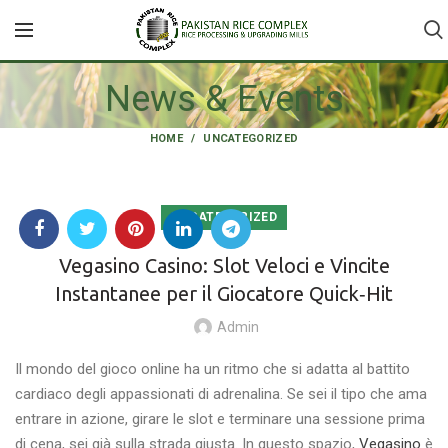
News & Events
HOME
UNCATEGORIZED
UNCATEGORIZED
Vegasino Casino: Slot Veloci e Vincite
Instantanee per il Giocatore Quick‑Hit
Admin
Il mondo del gioco online ha un ritmo che si adatta al battito
cardiaco degli appassionati di adrenalina. Se sei il tipo che ama
entrare in azione, girare le slot e terminare una sessione prima
di cena, sei già sulla strada giusta. In questo spazio,
Vegasino
è