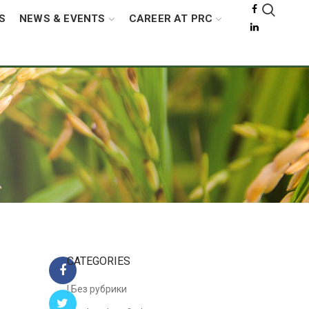
S
NEWS & EVENTS
CAREER AT PRC
s
CATEGORIES
! Без рубрики