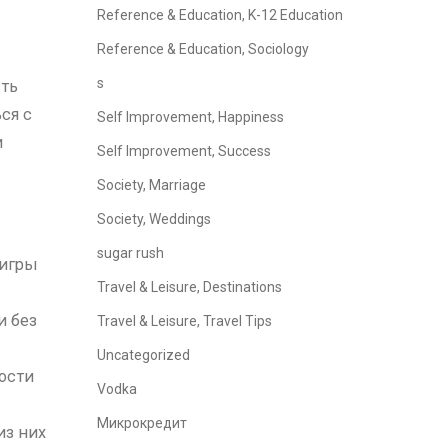
Reference & Education, K-12 Education
Reference & Education, Sociology
s
сть
ся с
Self Improvement, Happiness
и
Self Improvement, Success
Society, Marriage
Society, Weddings
sugar rush
 игры
Travel & Leisure, Destinations
и без
Travel & Leisure, Travel Tips
Uncategorized
ости
Vodka
Микрокредит
из них