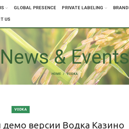
US
GLOBAL PRESENCE
PRIVATE LABELING
BRAND
T US
News & Event
HOME
VODKA
VODKA
 демо версии Водка Казино