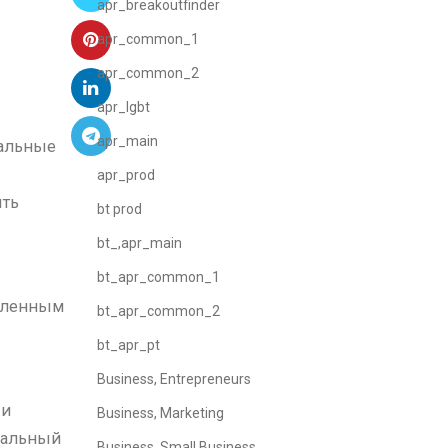
apr_breakoutfinder
apr_common_1
apr_common_2
apr_lgbt
apr_main
кальные
apr_prod
ить
bt prod
bt_,apr_main
bt_apr_common_1
исленным
bt_apr_common_2
bt_apr_pt
Business, Entrepreneurs
 и
Business, Marketing
еальный
Business, Small Business