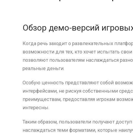
Обзор демо-версий игровых
Когда речь заходит о развлекательных платфор
возможности для тех, кто хочет испытать сво
позволяют пользователям наслаждаться разно
реальные деньги.
Особую ценность представляют собой возмож
интерфейсами, не рискуя собственными сред
преимуществам, предоставляя игрокам возмож
интересны.
Таким образом, пользователи получают доступ 
наслаждаться теми форматами, которые наилу