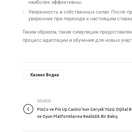
наиболее эффективны.
Уверенность в собственных силах:
После пр
увереннее при переходе к настоящим ставка
Таким образом, такие симуляции предоставля
процесс адаптации и обучения для новых учас
Казино Водка
NEWER
PinCo ve Pin Up Casino’nun Gerçek Yüzü: Dijital B
ve Oyun Platformlarına Realistik Bir Bakış