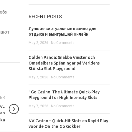
ебя
RECENT POSTS
Лучшие виртуальные казино для
чают
отдыха и выигрышей онлайн
May 2, 2026
No Comments
Golden Panda: Snabba Vinster och
Omedelbara Spänningar på Världens
Största Slot Playground
May 7, 2026
No Comments
1Go Casino: The Ultimate Quick‑Play
ER
Playground for High‑Intensity Slots
од,
May 7, 2026
No Comments
ало
dka
NV Casino – Quick‑Hit Slots en Rapid Play
voor de On‑the‑Go Gokker