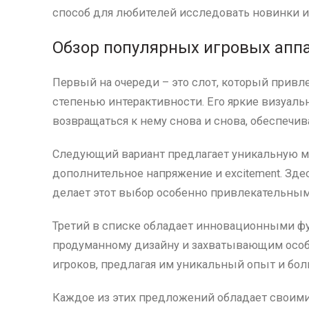
способ для любителей исследовать новинки и 
Обзор популярных игровых апп
Первый на очереди
– это слот, который прив
степенью интерактивности. Его яркие визуа
возвращаться к нему снова и снова, обеспечив
Следующий вариант
предлагает уникальную м
дополнительное напряжение и excitement. Зд
делает этот выбор особенно привлекательным
Третий в списке
обладает инновационными фун
продуманному дизайну и захватывающим особе
игроков, предлагая им уникальный опыт и б
Каждое из этих предложений обладает своими