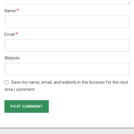
*
Name
*
Email
Website
Save my name, email, and website in this browser for the next
time I comment.