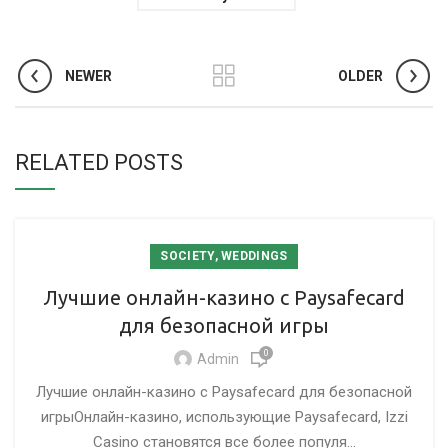
NEWER
OLDER
RELATED POSTS
SOCIETY, WEDDINGS
Лучшие онлайн-казино с Paysafecard
для безопасной игры
0
Admin
Лучшие онлайн-казино с Paysafecard для безопасной
игрыОнлайн-казино, использующие Paysafecard, Izzi
Casino становятся все более популя...