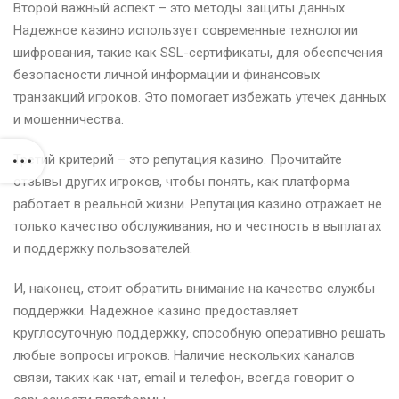
Второй важный аспект – это
методы защиты данных
.
Надежное казино использует современные технологии
шифрования, такие как SSL-сертификаты, для обеспечения
безопасности личной информации и финансовых
транзакций игроков. Это помогает избежать утечек данных
и мошенничества.
Третий критерий – это
репутация казино
. Прочитайте
отзывы других игроков, чтобы понять, как платформа
работает в реальной жизни. Репутация казино отражает не
только качество обслуживания, но и честность в выплатах
и поддержку пользователей.
И, наконец, стоит обратить внимание на
качество службы
поддержки
. Надежное казино предоставляет
круглосуточную поддержку, способную оперативно решать
любые вопросы игроков. Наличие нескольких каналов
связи, таких как чат, email и телефон, всегда говорит о