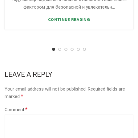
фактором для безопасной и увлекательн...
CONTINUE READING
LEAVE A REPLY
Your email address will not be published.
Required fields are
*
marked
*
Comment