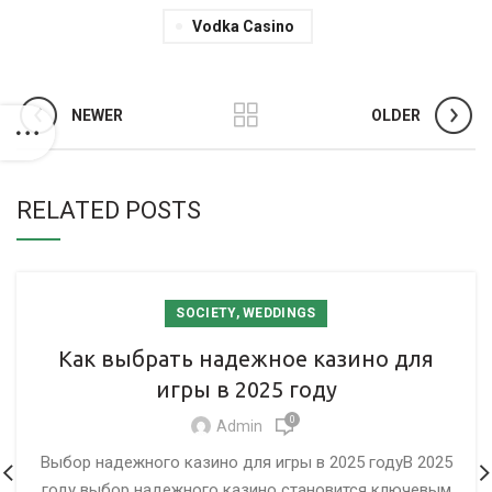
Vodka Casino
NEWER
OLDER
RELATED POSTS
SOCIETY, WEDDINGS
Как выбрать надежное казино для
игры в 2025 году
0
Admin
Выбор надежного казино для игры в 2025 годуВ 2025
году выбор надежного казино становится ключевым