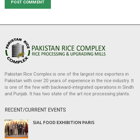
Pakistan Rice Complex is one of the largest rice exporters in
Pakistan with over 20 years of experience in the rice industry. It
is one of the few with backward-integrated operations in Sindh
and Punjab. It has two state of the art rice processing plants.
RECENT/CURRENT EVENTS
SIAL FOOD EXHIBITION PARIS