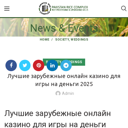
News & Events
HOME
SOCIETY, WEDDINGS
SOCIETY, WEDDINGS
Лучшие зарубежные онлайн казино для
игры на деньги 2025
Admin
Лучшие зарубежные онлайн
казино для игры на деньги