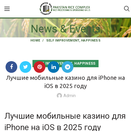
News & Events
HOME
SELF IMPROVEMENT, HAPPINESS
SELF IMPROVEMENT, HAPPINESS
Лучшие мобильные казино для iPhone на
iOS в 2025 году
Admin
Лучшие мобильные казино для
iPhone на iOS в 2025 году