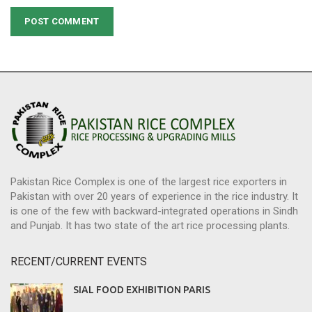
Pakistan Rice Complex is one of the largest rice exporters in
Pakistan with over 20 years of experience in the rice industry. It
is one of the few with backward-integrated operations in Sindh
and Punjab. It has two state of the art rice processing plants.
RECENT/CURRENT EVENTS
SIAL FOOD EXHIBITION PARIS