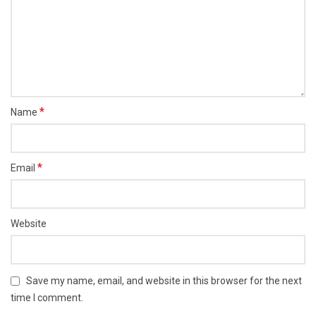
*
Name
*
Email
Website
Save my name, email, and website in this browser for the next
time I comment.