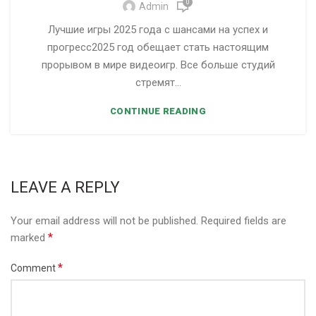
0
Admin
Лучшие игры 2025 года с шансами на успех и
прогресс2025 год обещает стать настоящим
прорывом в мире видеоигр. Все больше студий
стремят...
CONTINUE READING
LEAVE A REPLY
Your email address will not be published.
Required fields are
*
marked
*
Comment