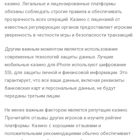
казино.
Легальные и лицензированные платформы
обязаны соблюдать строгие правила и обеспечивать
прозрачность всех операций. Казино с лицензией от
известных регулирующих органов предоставляет игрокам
уверенность в честности игры и безопасности транзакций.
Другим важным моментом является использование
современных технологий защиты данных. Лучшие
мобильные казино для iPhone используют шифрование
SSL для защиты личной и финансовой информации. Это
гарантирует, что все ваши данные, включая реквизиты
банковских карт и персональные данные, не будут
переданы третьим лицам.
Не менее важным фактором является репутация казино.
Прочитайте отзывы других игроков и изучите рейтинг
платформы. Казино с хорошими отзывами и
положительными рекомендациями обычно обеспечивает