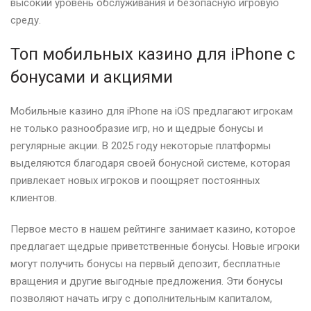
высокий уровень обслуживания и безопасную игровую
среду.
Топ мобильных казино для iPhone с
бонусами и акциями
Мобильные казино для iPhone на iOS предлагают игрокам
не только разнообразие игр, но и щедрые бонусы и
регулярные акции. В 2025 году некоторые платформы
выделяются благодаря своей бонусной системе, которая
привлекает новых игроков и поощряет постоянных
клиентов.
Первое место в нашем рейтинге занимает казино, которое
предлагает щедрые приветственные бонусы.
Новые игроки
могут получить бонусы на первый депозит, бесплатные
вращения и другие выгодные предложения. Эти бонусы
позволяют начать игру с дополнительным капиталом,