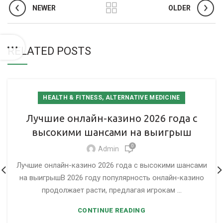
NEWER
OLDER
RELATED POSTS
HEALTH & FITNESS, ALTERNATIVE MEDICINE
Лучшие онлайн-казино 2026 года с
высокими шансами на выигрыш
0
Admin
Лучшие онлайн-казино 2026 года с высокими шансами
на выигрышВ 2026 году популярность онлайн-казино
продолжает расти, предлагая игрокам ...
CONTINUE READING