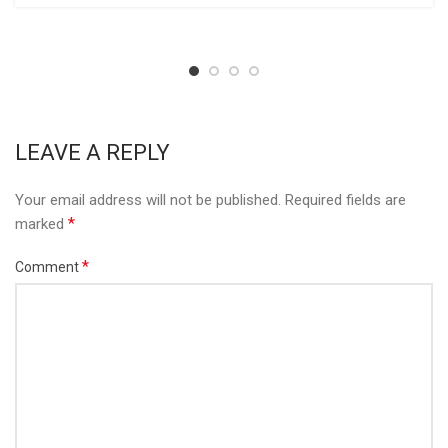
LEAVE A REPLY
Your email address will not be published.
Required fields are
*
marked
*
Comment