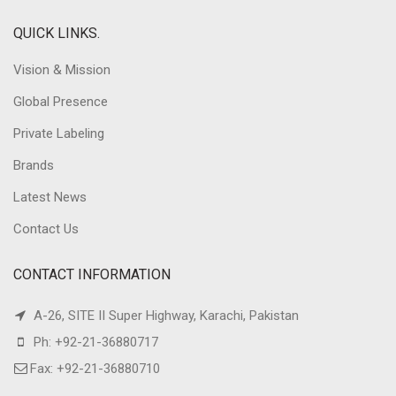
QUICK LINKS.
Vision & Mission
Global Presence
Private Labeling
Brands
Latest News
Contact Us
CONTACT INFORMATION
A-26, SITE II Super Highway, Karachi, Pakistan
Ph: +92-21-36880717
Fax: +92-21-36880710