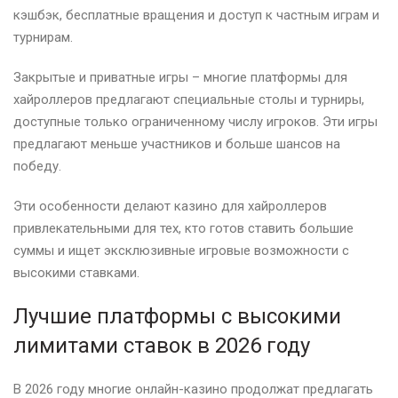
кэшбэк, бесплатные вращения и доступ к частным играм и
турнирам.
Закрытые и приватные игры
– многие платформы для
хайроллеров предлагают специальные столы и турниры,
доступные только ограниченному числу игроков. Эти игры
предлагают меньше участников и больше шансов на
победу.
Эти особенности делают казино для хайроллеров
привлекательными для тех, кто готов ставить большие
суммы и ищет эксклюзивные игровые возможности с
высокими ставками.
Лучшие платформы с высокими
лимитами ставок в 2026 году
В 2026 году многие онлайн-казино продолжат предлагать