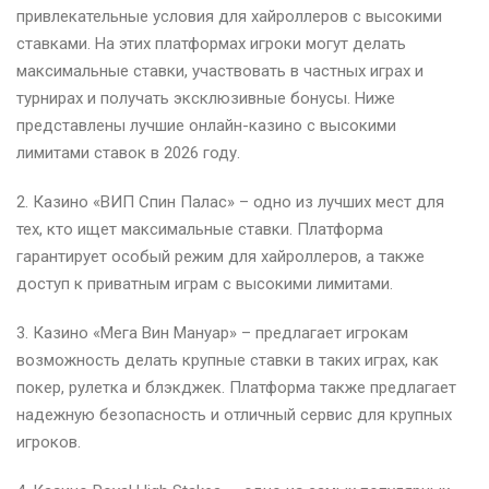
привлекательные условия для хайроллеров с высокими
ставками. На этих платформах игроки могут делать
максимальные ставки, участвовать в частных играх и
турнирах и получать эксклюзивные бонусы. Ниже
представлены лучшие онлайн-казино с высокими
лимитами ставок в 2026 году.
2. Казино «ВИП Спин Палас»
– одно из лучших мест для
тех, кто ищет максимальные ставки. Платформа
гарантирует особый режим для хайроллеров, а также
доступ к приватным играм с высокими лимитами.
3. Казино «Мега Вин Мануар»
– предлагает игрокам
возможность делать крупные ставки в таких играх, как
покер, рулетка и блэкджек. Платформа также предлагает
надежную безопасность и отличный сервис для крупных
игроков.