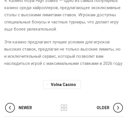
4. Казино Royal High Stakes
— одно из самых популярных
казино среди хайроллеров, предлагающее эксклюзивные
столы с высокими лимитами ставок. Игрокам доступны
специальные бонусы и частные турниры, что делает игру
еще более увлекательной.
Эти казино предлагают лучшие условия для игроков
высоких ставок, предлагая не только высокие лимиты, но
и исключительный сервис, который позволит вам
насладиться игрой с максимальными ставками в 2026 году.
Volna Casino
NEWER
OLDER