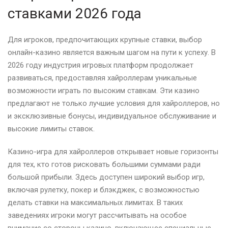
ставками 2026 года
Для игроков, предпочитающих крупные ставки, выбор
онлайн-казино является важным шагом на пути к успеху. В
2026 году индустрия игровых платформ продолжает
развиваться, предоставляя хайроллерам уникальные
возможности играть по высоким ставкам. Эти казино
предлагают не только лучшие условия для хайроллеров, но
и эксклюзивные бонусы, индивидуальное обслуживание и
высокие лимиты ставок.
Казино-игра для хайроллеров
открывает новые горизонты
для тех, кто готов рисковать большими суммами ради
большой прибыли. Здесь доступен широкий выбор игр,
включая рулетку, покер и блэкджек, с возможностью
делать ставки на максимальных лимитах. В таких
заведениях игроки могут рассчитывать на особое