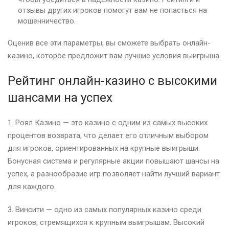
отзывы других игроков помогут вам не попасться на
мошенничество.
Оценив все эти параметры, вы сможете выбрать онлайн-
казино, которое предложит вам лучшие условия выигрыша.
Рейтинг онлайн-казино с высокими
шансами на успех
1. Роял Казино
— это казино с одним из самых высоких
процентов возврата, что делает его отличным выбором
для игроков, ориентированных на крупные выигрыши.
Бонусная система и регулярные акции повышают шансы на
успех, а разнообразие игр позволяет найти лучший вариант
для каждого.
3. Винсити
— одно из самых популярных казино среди
игроков, стремящихся к крупным выигрышам. Высокий