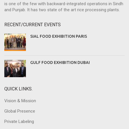
is one of the few with backward-integrated operations in Sindh
and Punjab. It has two state of the art rice processing plants.
RECENT/CURRENT EVENTS
SIAL FOOD EXHIBITION PARIS
GULF FOOD EXHIBITION DUBAI
QUICK LINKS.
Vision & Mission
Global Presence
Private Labeling