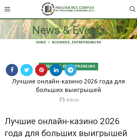
News & Events
HOME
BUSINESS, ENTREPRENEURS
BUSINESS, ENTREPRENEURS
Лучшие онлайн-казино 2026 года для
больших выигрышей
Admin
Лучшие онлайн-казино 2026
года для больших выигрышей