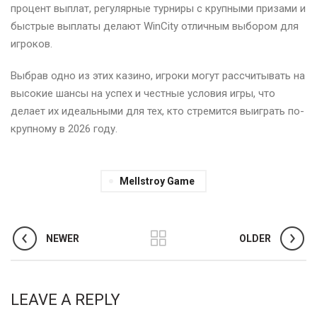
процент выплат, регулярные турниры с крупными призами и
быстрые выплаты делают WinCity отличным выбором для
игроков.
Выбрав одно из этих казино, игроки могут рассчитывать на
высокие шансы на успех и честные условия игры, что
делает их идеальными для тех, кто стремится выиграть по-
крупному в 2026 году.
Mellstroy Game
NEWER
OLDER
LEAVE A REPLY