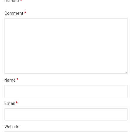
*
marked
*
Comment
*
Name
*
Email
Website