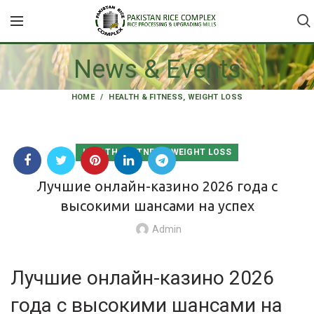
News & Events
HOME
HEALTH & FITNESS, WEIGHT LOSS
HEALTH & FITNESS, WEIGHT LOSS
Лучшие онлайн-казино 2026 года с
высокими шансами на успех
Admin
Лучшие онлайн-казино 2026
года с высокими шансами на