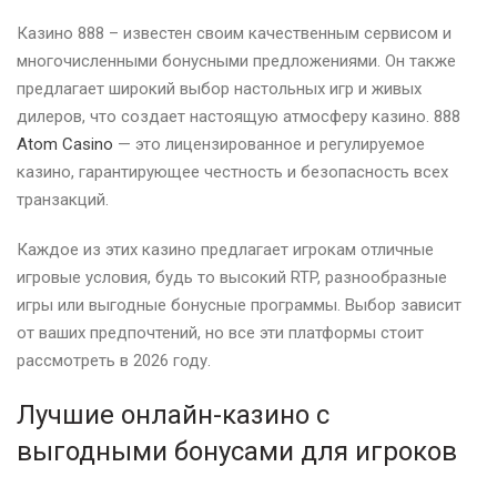
Казино 888
– известен своим качественным сервисом и
многочисленными бонусными предложениями. Он также
предлагает широкий выбор настольных игр и живых
дилеров, что создает настоящую атмосферу казино. 888
Atom Casino
— это лицензированное и регулируемое
казино, гарантирующее честность и безопасность всех
транзакций.
Каждое из этих казино предлагает игрокам отличные
игровые условия, будь то высокий RTP, разнообразные
игры или выгодные бонусные программы. Выбор зависит
от ваших предпочтений, но все эти платформы стоит
рассмотреть в 2026 году.
Лучшие онлайн-казино с
выгодными бонусами для игроков