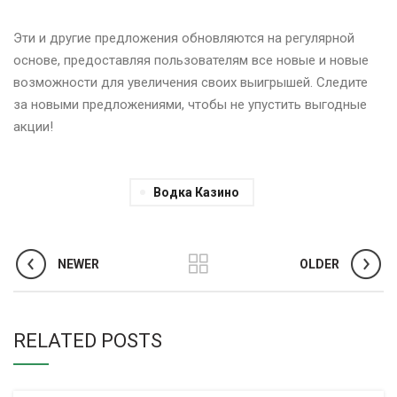
Эти и другие предложения обновляются на регулярной
основе, предоставляя пользователям все новые и новые
возможности для увеличения своих выигрышей. Следите
за новыми предложениями, чтобы не упустить выгодные
акции!
Водка Казино
NEWER
OLDER
RELATED POSTS