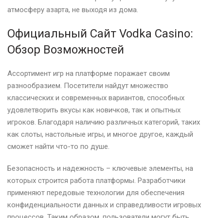
атмосферу азарта, не выходя из дома.
Официальный Сайт Vodka Casino:
Обзор Возможностей
Ассортимент игр
на платформе поражает своим
разнообразием. Посетители найдут множество
классических и современных вариантов, способных
удовлетворить вкусы как новичков, так и опытных
игроков. Благодаря наличию различных категорий, таких
как слоты, настольные игры, и многое другое, каждый
сможет найти что-то по душе.
Безопасность и надежность – ключевые элементы, на
которых строится работа платформы. Разработчики
применяют передовые технологии для обеспечения
конфиденциальности данных и справедливости игровых
процессов. Таким образом, пользователи могут быть