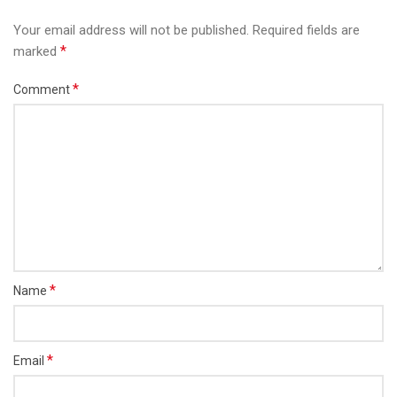
Your email address will not be published.
Required fields are
*
marked
*
Comment
*
Name
*
Email