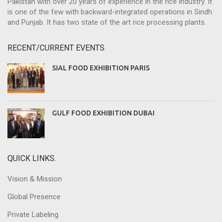
Pakistan with over 20 years of experience in the rice industry. It
is one of the few with backward-integrated operations in Sindh
and Punjab. It has two state of the art rice processing plants.
RECENT/CURRENT EVENTS
SIAL FOOD EXHIBITION PARIS
GULF FOOD EXHIBITION DUBAI
QUICK LINKS.
Vision & Mission
Global Presence
Private Labeling