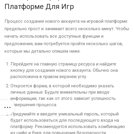
Платформе Для Игр
Процесс создания нового аккаунта на игровой платформе
предельно прост и занимает всего несколько минут. Чтобы
начать использовать все доступные функции и
предложения, вам потребуется пройти несколько шагов,
которые мы детально опишем ниже.
Перейдите на главную страницу ресурса и найдите
кнопку для создания нового аккаунта. Обычно она
расположена в правом верхнем углу.
Откроется форма, в которой необходимо указать
личные данные. Будьте внимательны при вводе
информации, так как от этого зависит успешность
завершения процесса.
Придумайте и введите уникальный пароль, который
будет использоваться для последующего входа на
платформу. Рекомендуется использовать комбинацию
из цифр и букв для повышения безопасности.