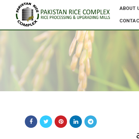
ABOUT 
CONTAC