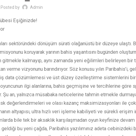
Posted by
Admin
übesi Eşiğinizde!
yor
unları sektöründeki dönüşüm sürati olağanüstü bir düzeye ulaştı. 
lk misyonunu koruyarak yarının bahis yaşantısını bugünden oluştu
 gitmekle kalmayıp, aynı zamanda yeni eğilimleri belirleyen bir t
kan verme vizyonunu barındırıyor. Söz konusu yılın Paribahis’i, g
eniş data çözümlemesi ve üst düzey özelleştirme sistemlerini bir
oyuncunun ilgi alanlarına, bahis geçmişine ve tercihlerine göre s
or. Şu an, yalnızca müsabaka neticelerine tahmin etmekle durmay
r, risk değerlendirmeleri ve olası kazanç maksimizasyonları ile ço
ın altyapısı, ultra hızlı veri işleme kabiliyeti ve sürekli erişim 
larda bile tek bir aksaklık karşılaşmadan oyun keyfinize devam
eldiği bu yeni çağda, Paribahis yazılımınız adeta cebinizdeki bi