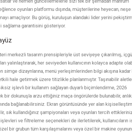
l fırsatlar ve hemen güncellemelerle sizi tek bir şemadan mahrum
 eğlence oyunları platformu dışında, müşterilerine heyecan, neşe
ayı amaçlıyor. Bu görüş, kuruluşun alandaki lider yerini pekiştir
iyi sağlama garantisini gösteriyor.
ayüz
eri merkezli tasarım prensipleriyle üst seviyeye çıkarılmış, içg
rı yalınlaştırarak, her seviyeden kullanıcının kolayca adapte ola
n simge dizaynlarına, menü yerleşimlerinden bilgi akışına kadar 
ili hale getirmek üzere titizlikle planlanmıştır. Taşınabilir aletl
ksiz işlevli bir kullanım sağlayan duyarlı biçimlendirme, 2026
 bir dokunuşla arzu ettiğiniz maça öngörülerde bulunabilir, anlık
anında bağlanabilirsiniz. Ekran görüntüsünde yer alan kişiselleşti
ir, sık kullandığınız şampiyonaları veya oyunları tercih ettiklerini
evleri ve filtreleme seçenekleri de ilerletilerek, kullanıcıların i
özel bir grubun tüm karşılaşmalarını veya özel bir makine oyunu