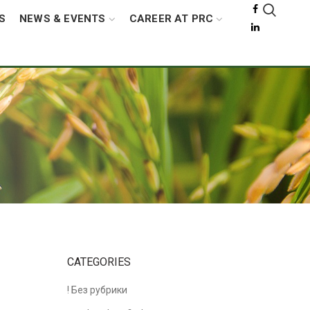
S
NEWS & EVENTS
CAREER AT PRC
s
CATEGORIES
! Без рубрики