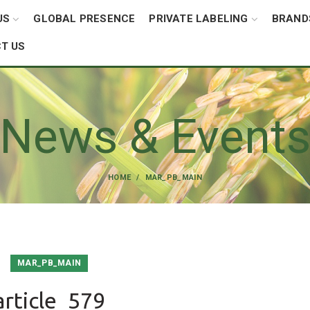
US
GLOBAL PRESENCE
PRIVATE LABELING
BRAND
T US
News & Event
HOME
MAR_PB_MAIN
MAR_PB_MAIN
article_579