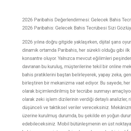
2026 Paribahis Değerlendirmesi: Gelecek Bahis Tecr
2026 Paribahis: Gelecek Bahis Tecrübesi Sizi Gözlü
2026 yılına doğru gitgide yaklaşırken, dijital şans oy
dinamik ortamda Paribahis, her sürekli olduğu gibi i
konsantre oluyor. Yalnızca mevcut eğilimleri peşinden
davranan bu kuruluş, müşterilerine tekil bir online me
bahis pratiklerini baştan belirleyerek, yapay zeka, g
birleştiren bir mekanizma vaat ediyor. Bu sayede, her 
olarak biçimlendirilmiş bir tecrübe sunmayı amaçlıy
olarak zeki işlem dizilerinin verdiği detaylı analizle
düşünceli ve taktiksel veriler vereceksiniz. Mekânizman
üzerine kurulmuş durumda, bu şekilde en yoğun durum
edebileceksiniz. Mobil bütünleşmenin en üst noktaya g