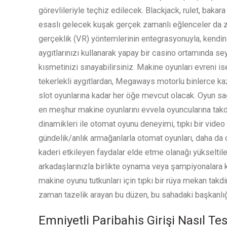
görevlileriyle teçhiz edilecek. Blackjack, rulet, bakara
esaslı gelecek kuşak gerçek zamanlı eğlenceler da ze
gerçeklik (VR) yöntemlerinin entegrasyonuyla, kendin
aygıtlarınızı kullanarak yapay bir casino ortamında seya
kısmetinizi sınayabilirsiniz. Makine oyunları evreni is
tekerlekli aygıtlardan, Megaways motorlu binlerce kazan
slot oyunlarına kadar her öğe mevcut olacak. Oyun sağ
en meşhur makine oyunlarını evvela oyuncularına tak
dinamikleri ile otomat oyunu deneyimi, tıpkı bir video 
gündelik/anlık armağanlarla otomat oyunları, daha da 
kaderi etkileyen faydalar elde etme olanağı yükseltil
arkadaşlarınızla birlikte oynama veya şampiyonalara k
makine oyunu tutkunları için tıpkı bir rüya mekan tak
zaman tazelik arayan bu düzen, bu sahadaki başkanlığ
Emniyetli Paribahis Girişi Nasıl Te