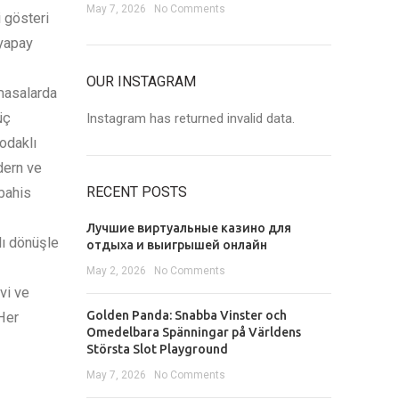
May 7, 2026
No Comments
i gösteri
 yapay
OUR INSTAGRAM
 masalarda
üç
Instagram has returned invalid data.
 odaklı
dern ve
RECENT POSTS
bahis
Лучшие виртуальные казино для
lı dönüşle
отдыха и выигрышей онлайн
May 2, 2026
No Comments
vi ve
Golden Panda: Snabba Vinster och
 Her
Omedelbara Spänningar på Världens
Största Slot Playground
May 7, 2026
No Comments