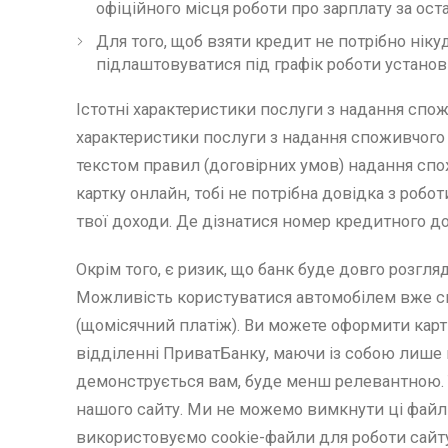
офіційного місця роботи про зарплату за оста
Для того, щоб взяти кредит не потрібно нікуд
підлаштовуватися під графік роботи установ
Істотні характеристики послуги з надання спожи
характеристики послуги з надання споживчого
текстом правил (договірних умов) надання сп
картку онлайн, тобі не потрібна довідка з роб
твої доходи. Де дізнатися номер кредитного до
Окрім того, є ризик, що банк буде довго розгля
Можливість користуватися автомобілем вже сьо
(щомісячний платіж). Ви можете оформити кар
відділенні ПриватБанку, маючи із собою лише п
демонструється вам, буде менш релевантною.
нашого сайту. Ми не можемо вимкнути ці файл
використовуємо cookie-файли для роботи сайту 