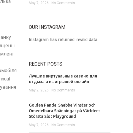
ілька
May 7, 2026
No Comments
OUR INSTAGRAM
Банку
Instagram has returned invalid data.
щені і
рмлені
RECENT POSTS
омобіля
Лучшие виртуальные казино для
nnual
отдыха и выигрышей онлайн
тування
May 2, 2026
No Comments
Golden Panda: Snabba Vinster och
Omedelbara Spänningar på Världens
Största Slot Playground
May 7, 2026
No Comments