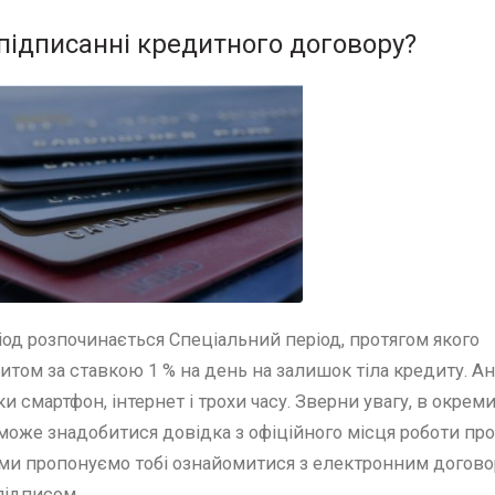
 підписанні кредитного договору?
од розпочинається Спеціальний період, протягом якого
том за ставкою 1 % на день на залишок тіла кредиту. Ан
и смартфон, інтернет і трохи часу. Зверни увагу, в окрем
може знадобитися довідка з офіційного місця роботи про
им ми пропонуємо тобі ознайомитися з електронним догов
підписом.