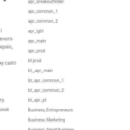
apr_breakoutfinder
apr_common_1
apr_common_2
і
apr_lgbt
неного
apr_main
ервіс,
apr_prod
bt prod
у сайті
bt_,apr_main
bt_apr_common_1
bt_apr_common_2
ту.
bt_apr_pt
ання
Business, Entrepreneurs
Business, Marketing
Business, Small Business