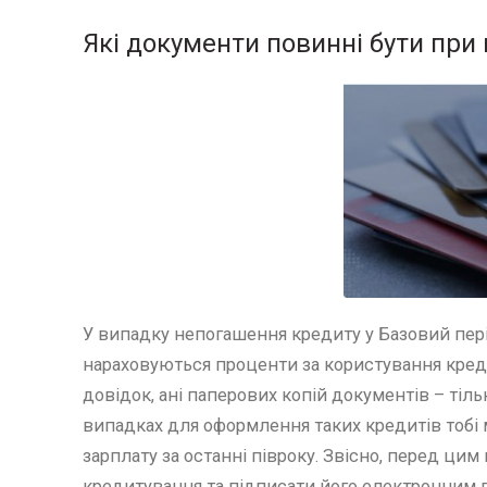
Які документи повинні бути при
У випадку непогашення кредиту у Базовий пері
нараховуються проценти за користування креди
довідок, ані паперових копій документів – тільк
випадках для оформлення таких кредитів тобі 
зарплату за останні півроку. Звісно, перед ц
кредитування та підписати його електронним 