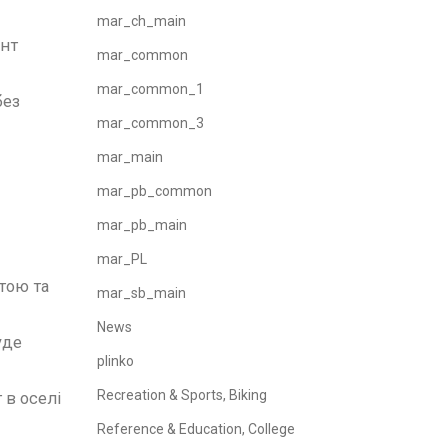
mar_ch_main
єнт
mar_common
mar_common_1
без
mar_common_3
mar_main
mar_pb_common
mar_pb_main
mar_PL
тою та
mar_sb_main
News
уде
plinko
Recreation & Sports, Biking
 в оселі
Reference & Education, College