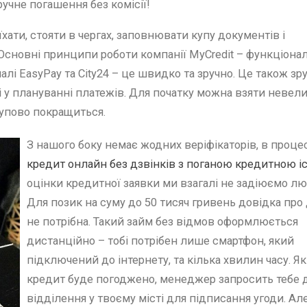
учне погашення без комісії!
їхати, стояти в чергах, заповнювати купу документів і
Основні принципи роботи компанії MyCredit – функціонал
алі EasyPay та City24 – це швидко та зручно. Це також зр
і у плануванні платежів. Для початку можна взяти невел
ступово покращиться.
З нашого боку немає жодних веріфікаторів, в процес
кредит онлайн без дзвінків з поганою кредитною і
оцінки кредитної заявки ми взагалі не задіюємо л
Для позик на суму до 50 тисяч гривень довідка про
не потрібна. Такий займ без відмов оформлюється
дистанційно – тобі потрібен лише смартфон, який
підключений до інтернету, та кілька хвилин часу. Як
кредит буде погоджено, менеджер запросить тебе 
відділення у твоєму місті для підписання угоди. Ал