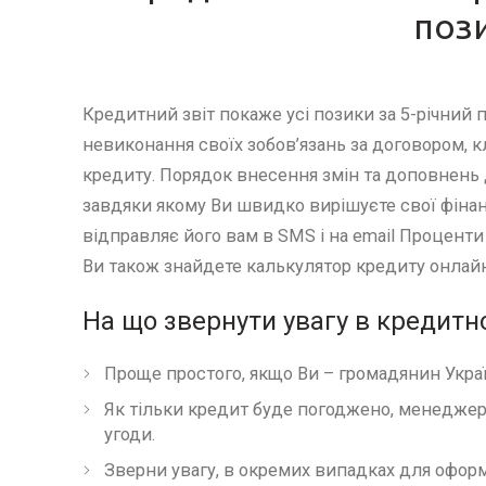
пози
Кредитний звіт покаже усі позики за 5-річний п
невиконання своїх зобов’язань за договором, к
кредиту. Порядок внесення змін та доповнень 
завдяки якому Ви швидко вирішуєте свої фіна
відправляє його вам в SMS і на email Проценти
Ви також знайдете калькулятор кредиту онлай
На що звернути увагу в кредитно
Проще простого, якщо Ви – громадянин Україн
Як тільки кредит буде погоджено, менеджер 
угоди.
Зверни увагу, в окремих випадках для оформ