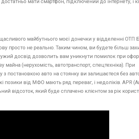
статньо мати смартфон, підключений до інтернету, і к
 щасливого майбутнього моєї донечки у відделенні ОТП 
ву просто не реально. Таким чином, ви будете більш захи
 чужий досвід дозволить вам уникнути помилок при офо
у майна (нерухомість, автотранспорт, спецтехніка). При
у з постановкою авто на стоянку ви залишаєтеся без авт
 позики від МФО мають ряд переваг, і недоліків. APR (A
льний відсоток, який буде сплачено клієнтом за рік корис