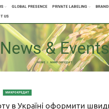
US
GLOBAL PRESENCE
PRIVATE LABELING
BRAND
T US
News & Event
HOME
МИКРОКРЕДИТ
МИКРОКРЕДИТ
рту в Україні оформити швид