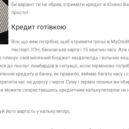
би варіант ти не обрав, отримати кредит в Юнекс Б
просто!
Кредит готівкою
Все, що вам потрібно, щоб отримати гроші в MyCredit
паспорт, ІПН, банківська карта і 15 хвилин часу. Але
но планує свій місячний бюджет заздалегідь і вільних кош
ся до послуг ломбардів в ситуації, коли терміново потрі
ення кредиту в банку, як правило, займає багато часу і 
ратити час на дорогу і черги. Суму і термін позики ви об
у ви можете скориставшись кредитним калькулятором на
й його вартість у калькуляторі;