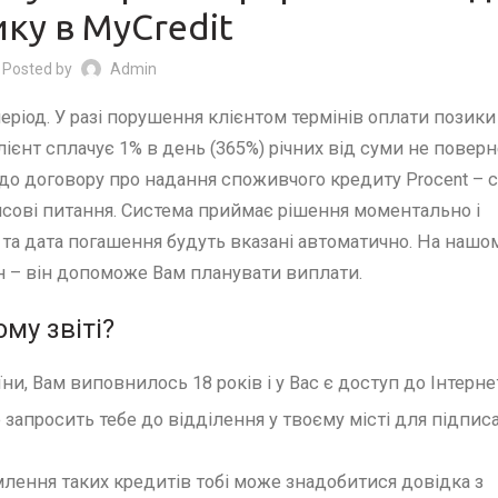
ку в MyCredit
Posted by
Admin
еріод. У разі порушення клієнтом термінів оплати позики 
лієнт сплачує 1% в день (365%) річних від суми не повер
до договору про надання споживчого кредиту Procent – с
нсові питання. Система приймає рішення моментально і
 та дата погашення будуть вказані автоматично. На нашом
н – він допоможе Вам планувати виплати.
му звіті?
и, Вам виповнилось 18 років і у Вас є доступ до Інтерне
запросить тебе до відділення у твоєму місті для підпис
лення таких кредитів тобі може знадобитися довідка з