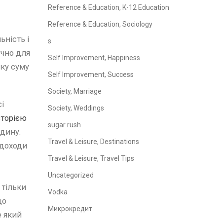
Reference & Education, K-12 Education
Reference & Education, Sociology
ьність і
s
учно для
Self Improvement, Happiness
ику суму
Self Improvement, Success
Society, Marriage
і
Society, Weddings
сторією
sugar rush
юдину.
Travel & Leisure, Destinations
 доходи
Travel & Leisure, Travel Tips
Uncategorized
 тільки
Vodka
до
Микрокредит
е який