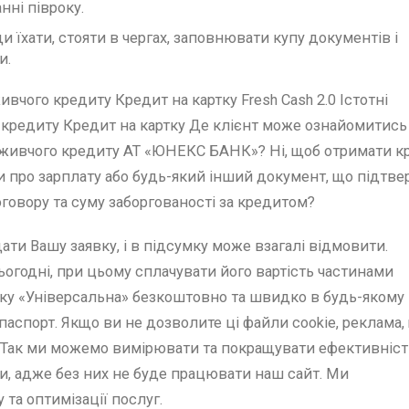
нні півроку.
и їхати, стояти в чергах, заповнювати купу документів і
и.
вчого кредиту Кредит на картку Fresh Cash 2.0 Істотні
 кредиту Кредит на картку Де клієнт може ознайомитись
оживчого кредиту АТ «ЮНЕКС БАНК»? Ні, щоб отримати к
оти про зарплату або будь-який інший документ, що підтв
говору та суму заборгованості за кредитом?
дати Вашу заявку, і в підсумку може взагалі відмовити.
годні, при цьому сплачувати його вартість частинами
тку «Універсальна» безкоштовно та швидко в будь-якому
аспорт. Якщо ви не дозволите ці файли cookie, реклама,
 Так ми можемо вимірювати та покращувати ефективніст
и, адже без них не буде працювати наш сайт. Ми
та оптимізації послуг.