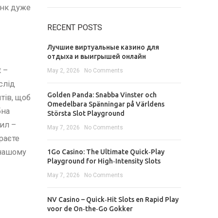
анк дуже
RECENT POSTS
Лучшие виртуальные казино для
отдыха и выигрышей онлайн
 –
May 2, 2026
No Comments
 слід
Golden Panda: Snabba Vinster och
тів, щоб
Omedelbara Spänningar på Världens
бна
Största Slot Playground
сил –
May 7, 2026
No Comments
ираєте
 нашому
1Go Casino: The Ultimate Quick‑Play
Playground for High‑Intensity Slots
May 7, 2026
No Comments
NV Casino – Quick‑Hit Slots en Rapid Play
voor de On‑the‑Go Gokker