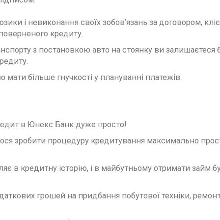
озики і невиконання своїх зобов’язань за договором, клі
 поверненого кредиту.
нспорту з постановкою авто на стоянку ви залишаєтеся 
редиту.
о мати більше гнучкості у плануванні платежів.
кредит в Юнекс Банк дуже просто!
мося зробити процедуру кредитування максимально прос
ляє в кредитну історію, і в майбутньому отримати займ б
аткових грошей на придбання побутової техніки, ремонт