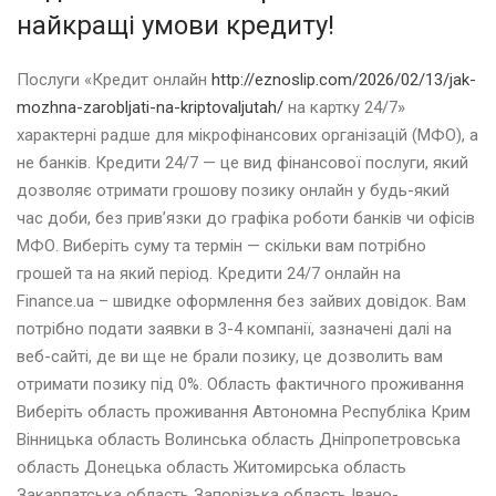
найкращі умови кредиту!
Послуги «Кредит онлайн
http://eznoslip.com/2026/02/13/jak-
mozhna-zarobljati-na-kriptovaljutah/
на картку 24/7»
характерні радше для мікрофінансових організацій (МФО), а
не банків. Кредити 24/7 — це вид фінансової послуги, який
дозволяє отримати грошову позику онлайн у будь-який
час доби, без прив’язки до графіка роботи банків чи офісів
МФО. Виберіть суму та термін — скільки вам потрібно
грошей та на який період. Кредити 24/7 онлайн на
Finance.ua – швидке оформлення без зайвих довідок. Вам
потрібно подати заявки в 3-4 компанії, зазначені далі на
веб-сайті, де ви ще не брали позику, це дозволить вам
отримати позику під 0%. Область фактичного проживання
Виберіть область проживання Автономна Республіка Крим
Вінницька область Волинська область Дніпропетровська
область Донецька область Житомирська область
Закарпатська область Запорізька область Івано-