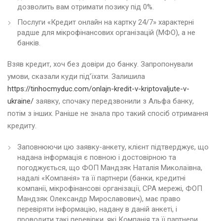
дозволить вам отримати позику під 0%.
Послуги «Кредит онлайн на картку 24/7» характерні
радше для мікрофінансових організацій (МФО), а не
банків.
Взяв кредит, хоч без довіри до банку. Запропонували
умови, сказали куди під’їхати. Залишила
https://tinhocmyduc.com/onlajn-kredit-v-kriptovaljute-v-
ukraine/
заявку, спочаку передзвонили з Альфа банку,
потім з інших. Раніше не знала про такий спосіб отримання
кредиту.
Заповнюючи цю заявку-анкету, клієнт підтверджує, що
надана інформація є повною і достовірною та
погоджується, що ФОП Мандзяк Наталія Миколаївна,
надалі «Компанія» та її партнери (банки, кредитні
компанії, мікрофінансові організації, CPA мережі, ФОП
Мандзяк Олександр Мирославович), має право
перевіряти інформацію, надану в даній анкеті, і
проводити такі перевірки, які Компанія та її партнери