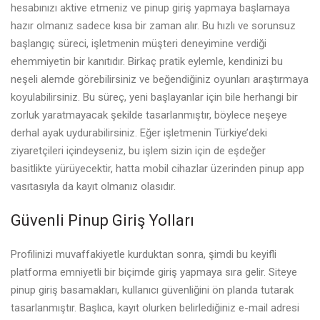
hesabınızı aktive etmeniz ve
pinup giriş yap
maya başlamaya
hazır olmanız sadece kısa bir zaman alır. Bu hızlı ve sorunsuz
başlangıç süreci, işletmenin müşteri deneyimine verdiği
ehemmiyetin bir kanıtıdır. Birkaç pratik eylemle, kendinizi bu
neşeli alemde görebilirsiniz ve beğendiğiniz oyunları araştırmaya
koyulabilirsiniz. Bu süreç, yeni başlayanlar için bile herhangi bir
zorluk yaratmayacak şekilde tasarlanmıştır, böylece neşeye
derhal ayak uydurabilirsiniz. Eğer işletmenin Türkiye’deki
ziyaretçileri içindeyseniz, bu işlem sizin için de eşdeğer
basitlikte yürüyecektir, hatta mobil cihazlar üzerinden
pinup app
vasıtasıyla da kayıt olmanız olasıdır.
Güvenli Pinup Giriş Yolları
Profilinizi muvaffakiyetle kurduktan sonra, şimdi bu keyifli
platforma emniyetli bir biçimde giriş yapmaya sıra gelir. Siteye
pinup giriş
basamakları, kullanıcı güvenliğini ön planda tutarak
tasarlanmıştır. Başlıca, kayıt olurken belirlediğiniz e-mail adresi