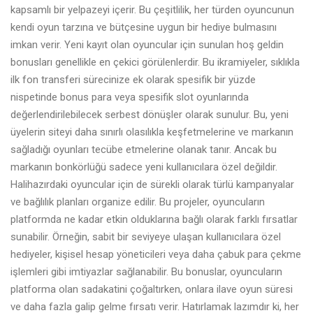
kapsamlı bir yelpazeyi içerir. Bu çeşitlilik, her türden oyuncunun
kendi oyun tarzına ve bütçesine uygun bir hediye bulmasını
imkan verir. Yeni kayıt olan oyuncular için sunulan hoş geldin
bonusları genellikle en çekici görülenlerdir. Bu ikramiyeler, sıklıkla
ilk fon transferi sürecinize ek olarak spesifik bir yüzde
nispetinde bonus para veya spesifik slot oyunlarında
değerlendirilebilecek serbest dönüşler olarak sunulur. Bu, yeni
üyelerin siteyi daha sınırlı olasılıkla keşfetmelerine ve markanın
sağladığı oyunları tecübe etmelerine olanak tanır. Ancak bu
markanın bonkörlüğü sadece yeni kullanıcılara özel değildir.
Halihazırdaki oyuncular için de sürekli olarak türlü kampanyalar
ve bağlılık planları organize edilir. Bu projeler, oyuncuların
platformda ne kadar etkin olduklarına bağlı olarak farklı fırsatlar
sunabilir. Örneğin, sabit bir seviyeye ulaşan kullanıcılara özel
hediyeler, kişisel hesap yöneticileri veya daha çabuk para çekme
işlemleri gibi imtiyazlar sağlanabilir. Bu bonuslar, oyuncuların
platforma olan sadakatini çoğaltırken, onlara ilave oyun süresi
ve daha fazla galip gelme fırsatı verir. Hatırlamak lazımdır ki, her