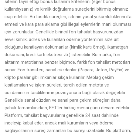
sitenin tayin ettiği bonus kullanım kriterlerini (eğer bonus
kullandıysanız) ve kimlik doğrulama süreçlerini bitirmiş olmanız
icap edebilir. Bu tasdik süreçleri, sitenin yasal yükümlülüklerini ifa
etmesi ve kara para aklama gibi illegal eylemlerin mani olunması
için zorunludur. Genellikle birincil fon tahsilat başvurunuzdan
evvel kimlik, adres ve kullanılan ödeme yönteminin size ait
olduğunu kanıtlayan dokümanlar (kimlik kartı örneği, ikametgah
dökümanı, kredi kartı ekstresi vb.) istenebilir. Bu marka, fon
aktarım metotlarına benzer biçimde, farklı fon tahsilat metotları
sunar. Fon transferi, sanal cüzdanlar (Papara, Jeton, PayFix) ve
kripto paralar gibi imkanlar sıkça kullanılır. Meblağ çekim
kısıtlamaları ve işlem süreleri, tercih edilen metota ve
cüzdanınızın tasdiklenme pozisyonuna bağlı olarak değişebilir.
Genellikle sanal cüzdan ve sanal para çekim süreçleri daha
çabuk tamamlanırken, EFT’ler birkaç mesai günü devam edebilir.
Platform, tahsilat başvurularını genellikle 24 saat dahilinde
inceleyip kabul eder, ancak mali kurumların veya ödeme
sağlayıcılarının süreç zamanları bu süreyi uzatabilir. Bu platform,