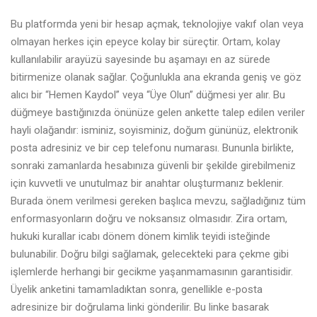
Bu platformda yeni bir hesap açmak, teknolojiye vakıf olan veya
olmayan herkes için epeyce kolay bir süreçtir. Ortam, kolay
kullanılabilir arayüzü sayesinde bu aşamayı en az sürede
bitirmenize olanak sağlar. Çoğunlukla ana ekranda geniş ve göz
alıcı bir “Hemen Kaydol” veya “Üye Olun” düğmesi yer alır. Bu
düğmeye bastığınızda önünüze gelen ankette talep edilen veriler
hayli olağandır: isminiz, soyisminiz, doğum gününüz, elektronik
posta adresiniz ve bir cep telefonu numarası. Bununla birlikte,
sonraki zamanlarda hesabınıza güvenli bir şekilde girebilmeniz
için kuvvetli ve unutulmaz bir anahtar oluşturmanız beklenir.
Burada önem verilmesi gereken başlıca mevzu, sağladığınız tüm
enformasyonların doğru ve noksansız olmasıdır. Zira ortam,
hukuki kurallar icabı dönem dönem kimlik teyidi isteğinde
bulunabilir. Doğru bilgi sağlamak, gelecekteki para çekme gibi
işlemlerde herhangi bir gecikme yaşanmamasının garantisidir.
Üyelik anketini tamamladıktan sonra, genellikle e-posta
adresinize bir doğrulama linki gönderilir. Bu linke basarak