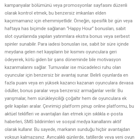
kampanyalar bölümünü veya promosyonlar sayfasını düzenli
olarak kontrol etmek, bu benzersiz imkanları elden
kaçırmamanız için ehemmiyetlidir. Örneğin, spesifik bir gün veya
haftaya has biçimde sağlanan “Happy Hour” bonusları, sabit
slot oyunlarında yapılan yatırımlara ekstra bonus veya serbest
spinler sunabilir. Para iadesi bonusları ise, sabit bir süre içinde
meydana gelen net kayıpların bir kısmını oyunculara geri
ödeyerek, kötü giden bir şans döneminde bile motivasyon
kazanmalarını sağlar. Turnuvalar ise mücadeleci ruhu olan
oyuncular için benzersiz bir avantaj sunar. Belirli oyunlarda en
fazla puanı veya en yüksek kazancı kazanan oyunculara devasa
ödüller, bonus paralar veya benzersiz armağanlar verilir. Bu
yarışmalar, hem sürükleyiciliği çoğaltır hem de oyunculara ek
gelir kapıları aralar. Çevrimiçi platform
pinup online
platformu, bu
aktüel teklifleri ve avantajları ilan etmek için sıklıkla e-posta
haberleri, SMS bildirimleri ve sosyal medya kanallarını aktif
olarak kullanır. Bu sayede, markanın sunduğu hiçbir avantajdan
yoksun kalmazsınız. Ayrıcalıklı günlerde, tatillerde veya yeni oyun