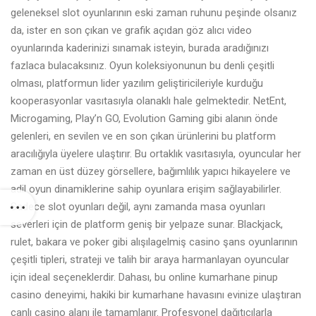
geleneksel slot oyunlarının eski zaman ruhunu peşinde olsanız
da, ister en son çıkan ve grafik açıdan göz alıcı video
oyunlarında kaderinizi sınamak isteyin, burada aradığınızı
fazlaca bulacaksınız. Oyun koleksiyonunun bu denli çeşitli
olması, platformun lider yazılım geliştiricileriyle kurduğu
kooperasyonlar vasıtasıyla olanaklı hale gelmektedir. NetEnt,
Microgaming, Play’n GO, Evolution Gaming gibi alanın önde
gelenleri, en sevilen ve en son çıkan ürünlerini bu platform
aracılığıyla üyelere ulaştırır. Bu ortaklık vasıtasıyla, oyuncular her
zaman en üst düzey görsellere, bağımlılık yapıcı hikayelere ve
adil oyun dinamiklerine sahip oyunlara erişim sağlayabilirler.
Sadece slot oyunları değil, aynı zamanda masa oyunları
severleri için de platform geniş bir yelpaze sunar. Blackjack,
rulet, bakara ve poker gibi alışılagelmiş casino şans oyunlarının
çeşitli tipleri, strateji ve talih bir araya harmanlayan oyuncular
için ideal seçeneklerdir. Dahası, bu online kumarhane
pinup
casino
deneyimi, hakiki bir kumarhane havasını evinize ulaştıran
canlı casino alanı ile tamamlanır. Profesyonel dağıtıcılarla