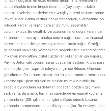
itimadını çoğaltan en esas etkenlerdendir. Site, evrensel ve
ulusal ölçekte bilinen birçok ödeme sağlayıcısıyla ortaklık
kurarak, üyelerin kendilerine en elverişli yöntemi belirlemelerine
imkan sunar. Banka kartları, banka transferleri, e-cüzdanlar, ön
ödemeli kartlar ve kripto paralar gibi türlü seçenekler
bulunmaktadır. Bu çeşitlilik, yeryüzünün farklı coğrafyalarından
katılımcıların mecraya rahatça erişim sağlamasına ve finansal
süreçlerini rahatlıkla gerçekleştirmesine katkı sağlar. Örneğin,
geleneksel bankacılık yöntemlerini seçenler için aktarım/ödeme
imkanları mevcutken, dijital cüzdanları kullananlar için Papara,
PayFix, Jeton gibi popüler sanal cüzdanlar sağlanır. Kripto para
birimleriyle işlem yapmak isteyenler için ise Bitcoin, Ethereum
gibi alternatifler bulunmaktadır. Her bir para transfer metodunun
kendine tipik işlem süreleri ve sınırları mümkün olabilir, bu
sebeple oyuncuların bu detayları önceden gözden geçirmesi
salık verilir. Bu marka, tüm mali süreçlerde en güncel kodlama
yöntemlerini (SSL şifrelemesi gibi) istifade ederek kullanıcı
verilerinin korunmasını en üst düzeyde sağlar. Bu vesileyle, özel