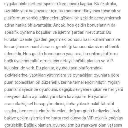
uygulanabilir serbest spinler (free spins) kapsar. Bu ekstralar,
özellikle yeni başlayanlar için bu markanın dünyasını tanımak ve
platformun verdiği eğlenceleri güvenli bir şekilde deneyimlemek
adına harika bir avantajdır. Ancak, hoş geldin bonuslarının da
spesifik oynama koşulları ve işletim şartları mevcuttur. Bu
kuralları özenle gözden geçirmek, bonusu nasıl kullanmanız ve
kazançlarınızı nasıl almanız gerektiği konusunda size rehberlik
edecektir. Hoş geldin bonusunun yanı sıra, bu online platform
bağlı üyelerini taltif etmek için detaylı bağlılık planları ve VIP
kulüpleri de verir. Bu planlar, oyuncuların platformdaki
aktivitelerine, yaptıkları yatırımlara ve oynadıkları oyunlara göre
puan topladıkları bir düzenek üzerine temellendirilmiştir. Yığılan
puanlar sayesinde oyuncular, değişik seviyelere çıkar ve her yeni
seviyede daha ayrıcalıklı yararlara kavuşurlar. Bu yararlar
arasında kişisel hesap yöneticisi, daha yüksek nakit tahsilat
sınırları, benzersiz ekstra önerileri, doğum günü hediyeleri, hızlı
bakiye çekim işlemleri ve hatta reel dünyada VIP etkinlik çağrıları
görülebilir. Bağlılık planları, oyuncuların bu markaya olan vefasını