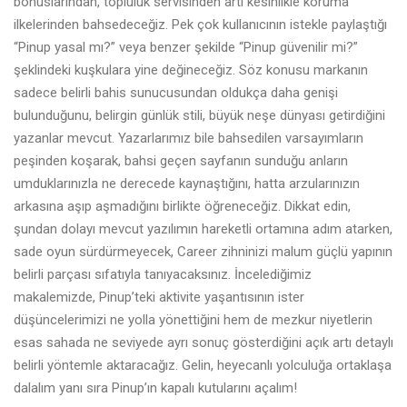
bonuslarından, topluluk servisinden artı kesinlikle koruma
ilkelerinden bahsedeceğiz. Pek çok kullanıcının istekle paylaştığı
“Pinup yasal mı?” veya benzer şekilde “Pinup güvenilir mi?”
şeklindeki kuşkulara yine değineceğiz. Söz konusu markanın
sadece belirli bahis sunucusundan oldukça daha genişi
bulunduğunu, belirgin günlük stili, büyük neşe dünyası getirdiğini
yazanlar mevcut. Yazarlarımız bile bahsedilen varsayımların
peşinden koşarak, bahsi geçen sayfanın sunduğu anların
umduklarınızla ne derecede kaynaştığını, hatta arzularınızın
arkasına aşıp aşmadığını birlikte öğreneceğiz. Dikkat edin,
şundan dolayı mevcut yazılımın hareketli ortamına adım atarken,
sade oyun sürdürmeyecek, Career zihninizi malum güçlü yapının
belirli parçası sıfatıyla tanıyacaksınız. İncelediğimiz
makalemizde, Pinup’teki aktivite yaşantısının ister
düşüncelerimizi ne yolla yönettiğini hem de mezkur niyetlerin
esas sahada ne seviyede ayrı sonuç gösterdiğini açık artı detaylı
belirli yöntemle aktaracağız. Gelin, heyecanlı yolculuğa ortaklaşa
dalalım yanı sıra Pinup’ın kapalı kutularını açalım!