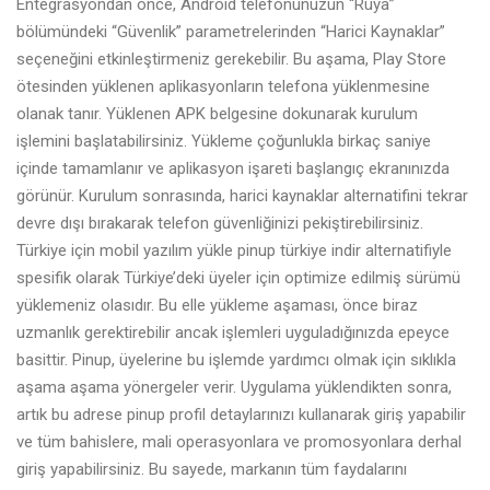
Entegrasyondan önce, Android telefonunuzun “Rüya”
bölümündeki “Güvenlik” parametrelerinden “Harici Kaynaklar”
seçeneğini etkinleştirmeniz gerekebilir. Bu aşama, Play Store
ötesinden yüklenen aplikasyonların telefona yüklenmesine
olanak tanır. Yüklenen APK belgesine dokunarak kurulum
işlemini başlatabilirsiniz. Yükleme çoğunlukla birkaç saniye
içinde tamamlanır ve aplikasyon işareti başlangıç ekranınızda
görünür. Kurulum sonrasında, harici kaynaklar alternatifini tekrar
devre dışı bırakarak telefon güvenliğinizi pekiştirebilirsiniz.
Türkiye için mobil yazılım yükle
pinup türkiye indir
alternatifiyle
spesifik olarak Türkiye’deki üyeler için optimize edilmiş sürümü
yüklemeniz olasıdır. Bu elle yükleme aşaması, önce biraz
uzmanlık gerektirebilir ancak işlemleri uyguladığınızda epeyce
basittir. Pinup, üyelerine bu işlemde yardımcı olmak için sıklıkla
aşama aşama yönergeler verir. Uygulama yüklendikten sonra,
artık bu adrese
pinup
profil detaylarınızı kullanarak giriş yapabilir
ve tüm bahislere, mali operasyonlara ve promosyonlara derhal
giriş yapabilirsiniz. Bu sayede, markanın tüm faydalarını