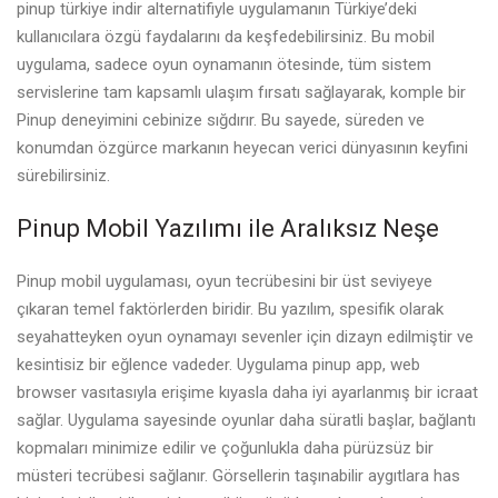
pinup türkiye indir
alternatifiyle uygulamanın Türkiye’deki
kullanıcılara özgü faydalarını da keşfedebilirsiniz. Bu mobil
uygulama, sadece oyun oynamanın ötesinde, tüm sistem
servislerine tam kapsamlı ulaşım fırsatı sağlayarak, komple bir
Pinup deneyimini cebinize sığdırır. Bu sayede, süreden ve
konumdan özgürce markanın heyecan verici dünyasının keyfini
sürebilirsiniz.
Pinup Mobil Yazılımı ile Aralıksız Neşe
Pinup mobil uygulaması, oyun tecrübesini bir üst seviyeye
çıkaran temel faktörlerden biridir. Bu yazılım, spesifik olarak
seyahatteyken oyun oynamayı sevenler için dizayn edilmiştir ve
kesintisiz bir eğlence vadeder. Uygulama
pinup app
, web
browser vasıtasıyla erişime kıyasla daha iyi ayarlanmış bir icraat
sağlar. Uygulama sayesinde oyunlar daha süratli başlar, bağlantı
kopmaları minimize edilir ve çoğunlukla daha pürüzsüz bir
müsteri tecrübesi sağlanır. Görsellerin taşınabilir aygıtlara has