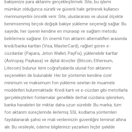
bakiyenize para aktarımı gerçekleştirmek. Site, bu işlemi
mümkün olduğunca süratli ve güvenli hale getirerek kullanıcı
memnuniyetini öncelik verir. Site, uluslararası ve ulusal ölçekte
benimsenmiş birçok değişik bakiye yükleme seçeneği sağlar. Bu
sayede, her üyenin kendine en münasip ve sağlam metodu
belirlemesi sağlanır. En önemli fon aktarım alternatifleri arasında
kredi/banka kartları (Visa, MasterCard), rağbet gören e-
cüzdanlar (Papara, Jeton Wallet, PayFix), yüklenebilir kartlar
(Astropay, Paykasa) ve dijital dövizler (Bitcoin, Ethereum,
Litecoin) bulunur. kimi coğrafyalarda ulusal fon aktarımı
seçenekleri de bulunabilir. Her bir yöntemin kendine özel
minimum ve maksimum fon yükleme sınırları ile muamele
müddetleri bulunmaktadır. Kredi kartı ve e-cüzdan gibi metotlarla
gerçekleştirilen fonlamalar genellikle derhal cüzdana işlenirken,
banka havaleleri bir miktar daha uzun sürebilir. Bu marka, tüm
fon aktarım süreçlerinde ilerlemiş SSL kodlama yöntemleri
faydalanarak şahsi ve mali verilerinizin güvenliğini teminat altına
alır. Bu vesileyle, ödeme bilgilerinizi yazarken hiçbir şekilde