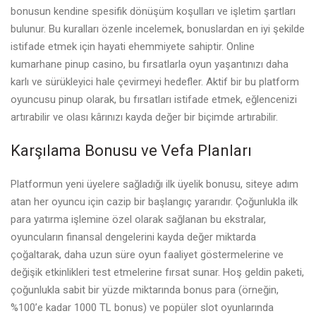
bonusun kendine spesifik dönüşüm koşulları ve işletim şartları
bulunur. Bu kuralları özenle incelemek, bonuslardan en iyi şekilde
istifade etmek için hayati ehemmiyete sahiptir. Online
kumarhane
pinup casino
, bu fırsatlarla oyun yaşantınızı daha
karlı ve sürükleyici hale çevirmeyi hedefler. Aktif bir bu platform
oyuncusu
pinup
olarak, bu fırsatları istifade etmek, eğlencenizi
artırabilir ve olası kârınızı kayda değer bir biçimde artırabilir.
Karşılama Bonusu ve Vefa Planları
Platformun yeni üyelere sağladığı ilk üyelik bonusu, siteye adım
atan her oyuncu için cazip bir başlangıç yararıdır. Çoğunlukla ilk
para yatırma işlemine özel olarak sağlanan bu ekstralar,
oyuncuların finansal dengelerini kayda değer miktarda
çoğaltarak, daha uzun süre oyun faaliyet göstermelerine ve
değişik etkinlikleri test etmelerine fırsat sunar. Hoş geldin paketi,
çoğunlukla sabit bir yüzde miktarında bonus para (örneğin,
%100’e kadar 1000 TL bonus) ve popüler slot oyunlarında