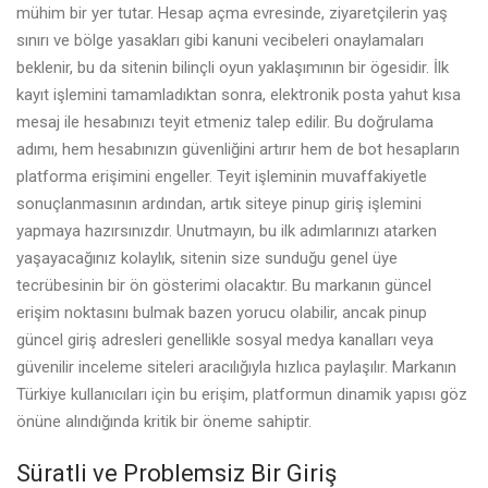
mühim bir yer tutar. Hesap açma evresinde, ziyaretçilerin yaş
sınırı ve bölge yasakları gibi kanuni vecibeleri onaylamaları
beklenir, bu da sitenin bilinçli oyun yaklaşımının bir ögesidir. İlk
kayıt işlemini tamamladıktan sonra, elektronik posta yahut kısa
mesaj ile hesabınızı teyit etmeniz talep edilir. Bu doğrulama
adımı, hem hesabınızın güvenliğini artırır hem de bot hesapların
platforma erişimini engeller. Teyit işleminin muvaffakiyetle
sonuçlanmasının ardından, artık siteye
pinup giriş
işlemini
yapmaya hazırsınızdır. Unutmayın, bu ilk adımlarınızı atarken
yaşayacağınız kolaylık, sitenin size sunduğu genel üye
tecrübesinin bir ön gösterimi olacaktır. Bu markanın güncel
erişim noktasını bulmak bazen yorucu olabilir, ancak
pinup
güncel giriş
adresleri genellikle sosyal medya kanalları veya
güvenilir inceleme siteleri aracılığıyla hızlıca paylaşılır. Markanın
Türkiye kullanıcıları için bu erişim, platformun dinamik yapısı göz
önüne alındığında kritik bir öneme sahiptir.
Süratli ve Problemsiz Bir Giriş