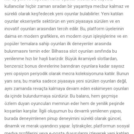
kullanıcılar hiçbir zaman sıradan bir yaşantıya mecbur kalmaz ve
sürekli olarak keşfedecek yeni oyunlar bulabilirler. Yeni katılan
oyunlar ekseriyetle sektörün en yeni piyasaya sürülen ve en
inovatif oyunları arasından tercih edilir. Bu, platform üyelerinin
daima en modern grafiklere, en modern oyun işleyişlerine ve en
popüler temalara sahip oyunları ilk deneyenler arasında
bulunmasını temin eder. Bilhassa slot oyunları sınıfında bu
yenilenme hızı bir hayli barizdir. Büyük ikramiyeli slotlardan,
benzersiz bonus devrelerine barındıran oyunlara kadar sayısız
yeni opsiyon periyodik olarak mecra koleksiyonuna katılır. Bunun
yanı sıra, bu marka sadece piyasaya yeni sürülen oyunları değil,
aynı zamanda revaçta kalmaya devam eden eskimeyen oyunları
da içinde bulundurmaya sürdürür. Bu balans, hem geçmişe
özlem duyan oyuncuları memnun eder hem de yenilik peşinde
koşanları karşılar. İlgili oluşumun bu devamlı yenilenen yapısı,
burada deneyimlenen
pinup
deneyimini sürekli olarak güncel,
dinamik ve merak uyandırıcı yapar. İştirakçiler, platformun sosyal
medya profillerini veya e-posta duyurularını izleyerek yeni katılan